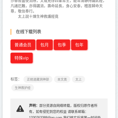
沙罪咎盡使消除，又或見存四輩眾生，能常清靜持誦此經，
凡諸厄難，亦得蠲消，壽命延長，身心安泰，稽首歸命天
尊，敬信奉行。
太上說十煉生神救護經竟
在线下载列表
普通会员
包月
包季
包年
特殊vip
标签：
正统道藏洞神部
本文类
太上
生神救护经
声明：
部分资源自网络转载，版权归原作者所
有，如有侵犯到您的权益 请联系邮箱：
1330763388@qq.com 我们核实后将第一时间处