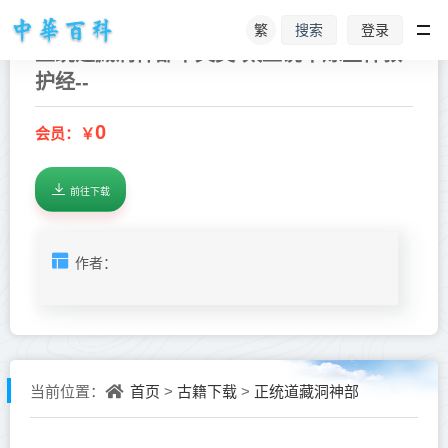
繁
登录
搜索
正统道藏洞神部本文类-太上说十炼生神救
护经--
0
会员：￥
前往下载
作者：
首页
古籍下载
正统道藏洞神部
当前位置：
>
>