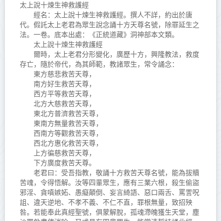
太上說十煉生神救護經
經名：太上說十煉生神救護經。撰人不詳，約出於唐
代。假託太上老君為眾生說念誦十方天尊名號，除罪延生之
法。一卷。底本出處：《正統道藏》洞神部本文類。
太上說十煉生神救護經
爾時，太上老君分形變化，廣歷十方，興隆教法，救度
存亡，隨於帝代，為其師範，教諸眾生，常令誦念：
東方慈悲救苦天尊，
南方好生救苦天尊，
西方平等救苦天尊，
北方大慈救苦天尊，
東北方普濟救苦天尊，
東南方無量救苦天尊，
西南方等觀救苦天尊，
西北方惠化救苦天尊，
上方徧慈救苦天尊，
下方廣度救苦天尊。
老君曰：受吾指教，敬誦十方救苦天尊名號，能為拔贖
苦魂，令得悟解。汝等四輩眾生，應有三業六根，殺生偷盜
邪淫、貪嗔嫉妬、愚癡顛倒、妄言綺語、惡口兩舌、罵詈呪
詛、違天逆地、不孝不義、不仁不直，罪根無量，致招殃
咎。若能奉此真經聖號，俱蒙解脫，孤魂滯魄獲生天堂，塵