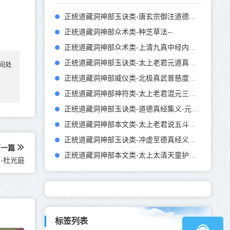
正统道藏洞神部玉诀类-唐玄宗御注道德真经-唐-李隆基
正统道藏洞神部众术类-种芝草法--
正统道藏洞神部众术类-上清九真中经内诀--
正统道藏洞神部玉诀类-太上老君元道真经批注--
间处
正统道藏洞神部威仪类-北极真武普慈度世法忏--
正统道藏洞神部神符类-太上老君混元三部符--
正统道藏洞神部玉诀类-道德真经集义-元-刘惟永
正统道藏洞神部本文类-太上老君说五斗金章受生经--
正统道藏洞神部玉诀类-冲虚至德真经义解-宋-赵佶
下一篇
正统道藏洞神部本文类-太上太清天童护命妙经--
-杜光庭
标签列表