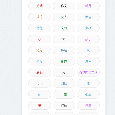
婚姻
作文
就是
成语
女人
大全
特征
文曲
太极
心
命
孩子
短句
易经
法
名句
身体
真人
朋友
元
古今图书集成
可以
四柱
唐
卦
一生
都是
事
财运
养生