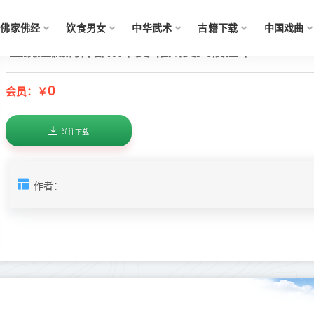
佛家佛经
饮食男女
中华武术
古籍下载
中国戏曲
正统道藏洞神部众术类-稚川真人校证术--
0
会员：￥
前往下载
作者：