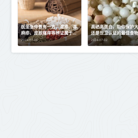
医圣张仲景有一方，湿疹、荨
高硒高蛋白，助你保护
麻疹、皮肤瘙痒等辨证属于湿
还是世卫认证的最佳食
热的，都可以一用！
可错过！
2024-07-04
2024-07-02