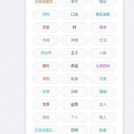
正统道藏洞神部
事件
糖尿
阴阳
口诀
梅花易数
历史
时
格局
作用
神煞
生活
预测学
孟子
八卦
图片
命运
七政四余
佛教
能量
代表
故事
分析
基础
世界
运势
古人
地支
个人
男人
正统道藏正一部
视频
知道