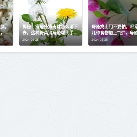
大脑，
揭秘：痔疮外痔肉球怎么消下
痔疮找上门不要怕，经
物，不
去，这种野菜消痔疮堪比手
几种食物加上“它”，痔
术，瞬间菊花不疼了！
远离！
2024-06-25
2024-06-25