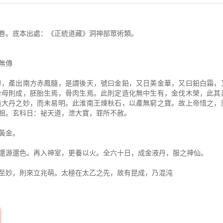
。底本出處：《正統道藏》洞神部眾術類。
無傳
，產出南方赤鳳髓，是謂後天，號曰金鉛，又日美金華，又曰鉛白霜，
合母則成，胚胎生焉，骨肉生焉。此則定造化無中生有，金伐木榮，此其
造大丹之妙，而未易明。此淮南王煉秋石，以產無窮之寶。故上帝惜之，
祖。玄科日：祕天道，泄大寶，罪所不赦。
黃金。
源還色。再入神室，更養以火。全六十日，成金液丹，服之神仙。
妙，則來立兆萌。太極在太乙之先，故有昆成，乃混沌