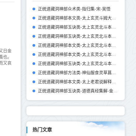
正统道藏洞神部众术类-指归集-宋-吴悟
正统道藏洞神部本文类-太上玄灵斗姆大圣元君本命延生心经--
正统道藏洞神部玉诀类-太上玄灵北斗本命延生真经注-元-徐道龄
正统道藏洞神部玉诀类-太上玄灵北斗本命延生真经批注--
正统道藏洞神部本文类-太上玄灵北斗本命长生妙经--
又日金
正统道藏洞神部本文类-太上玄灵北斗本命延生真经--
義也。
而又哀
正统道藏洞神部玉诀类-太上玄灵北斗本命延生经注-宋-傅洞真
正统道藏洞神部方法类-神仙服食灵草菖蒲丸方传--
正统道藏洞神部本文类-太上老君说解释咒诅经--
正统道藏洞神部玉诀类-道德真经集解-金-赵秉文
热门文章