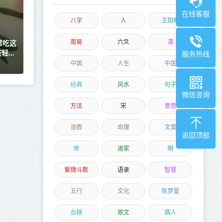
在线客服
八字
人
王阳明
周易
六爻
清
常吃这
疮轻松
服务热线
中国
人生
中医
经典
风水
句子
微信咨询
方法
宋
意思
道教
命理
文案
返回顶部
佛
道家
明
紫微斗数
语录
智慧
五行
文化
陈梦雷
血糖
原文
病人