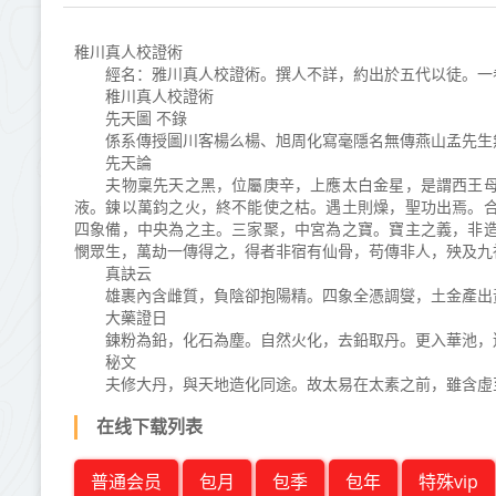
稚川真人校證術
經名：雅川真人校證術。撰人不詳，約出於五代以徒。一卷
稚川真人校證術
先天圖 不錄
係系傳授圖川客楊么楊、旭周化寫毫隱名無傳燕山孟先生
先天論
夫物稟先天之黑，位屬庚辛，上應太白金星，是謂西王母
液。鍊以萬鈞之火，終不能使之枯。遇土則燥，聖功出焉。
四象備，中央為之主。三家聚，中宮為之寶。寶主之義，非
憫眾生，萬劫一傳得之，得者非宿有仙骨，苟傳非人，殃及九
真訣云
雄裹內含雌質，負陰卻抱陽精。四象全憑調燮，土金產出
大藥證日
鍊粉為鉛，化石為塵。自然火化，去鉛取丹。更入華池，還
秘文
夫修大丹，與天地造化同途。故太易在太素之前，雖含虛至
在线下载列表
普通会员
包月
包季
包年
特殊vip