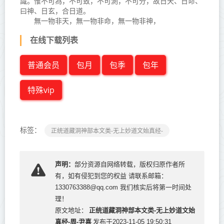
識。惟不可為，不可致，不可測，不可分，故日天、日命、
曰神、日玄，合日道。
無一物非天，無一物非命，無一物非神，
在线下载列表
普通会员
包月
包季
包年
特殊vip
标签：
正统道藏洞神部本文类-无上妙道文始真经-
声明：
部分资源自网络转载，版权归原作者所
有，如有侵犯到您的权益 请联系邮箱：
1330763388@qq.com 我们核实后将第一时间处
理！
正统道藏洞神部本文类-无上妙道文始
原文地址：
真经-周-尹喜
发布于2023-11-05 19:50:31