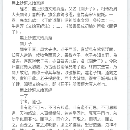
無上妙道文始真經
經名：無上妙道文始真經。又名《關尹子》。相傳為周
大夫關令尹喜所作。據余嘉錫考證，應為南宋人假託。一
卷。底本出處：《正統道藏》洞神部本文類。參校本：一、
牛道淳《文始真經注》；二、《叢書集成初編》所收《關尹
子》。
無上妙道文始真經
關尹子
關令尹喜，周大夫也。老子西游，喜望見有紫氣浮關，
知真人當過，候物色而邇之，果得老子。老子亦知其奇，為
著書。喜既得老子書，亦自著書九篇，名《關尹子》。今陝
州靈寶縣太初觀，乃古函谷關候見老子處。終南宗聖官，乃
關尹故宅，周穆王修其草樓，改號樓觀，建老子祠，道觀之
興，實祖于此。老子授經後，西出大散關，復會于城都#1青
羊肆，賜號文始先生，即《莊子》所謂博大真人者也。
無上妙道文始真經
一字
宇者，道也。
非有道不可言，不可言即道。非有道不可思，不可思即
道。天物怒流，人事錯錯然，若若乎回也，戛戛乎鬥也，勿
勿乎似而非也。而爭之，而介之，而現之，而嘖之，而去
之，而要之。言之如吹影，思之如鏤塵，聖智造迷，鬼神不