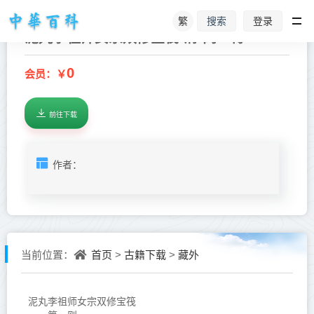
繁
登录
搜索
泥丸李祖师女宗双修宝筏-清-闵一得
0
会员：￥
前往下载
作者：
首页
古籍下载
藏外
当前位置：
>
>
泥丸李祖师女宗双修宝筏