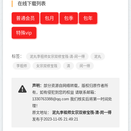
在线下载列表
普通会员
包月
包季
包年
特殊vip
标签：
泥丸李祖师女宗双修宝筏-清-闵一得
泥丸
李祖师
女宗双修宝筏
清
闵一得
声明：
部分资源自网络转载，版权归原作者所
有，如有侵犯到您的权益 请联系邮箱：
1330763388@qq.com 我们核实后将第一时间处
理！
泥丸李祖师女宗双修宝筏-清-闵一得
原文地址：
发布于2023-11-05 21:49:21