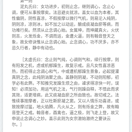
第一则
泥丸氏曰：女功进步，初则止念，继则调心，念止心
调，便可从事按摩矣。法忌避炎就凉。盖女以血为本者，其
性偏阴，阴性喜凉，不假按摩以微行气机，则易沦入纯阴，
阴则凉，凉则冰，如不加之以动运，酿成痰凝血瘀等病，而
功难行矣。然须从止念调心始。女属坤，而坤藏真火，火伏
则吉，火发烁金，不调而运，金遭火逼，则有翰音登天之
象，故女修诀惟从止念调心始。止念调心，功不厌多，亦不
忌久行者，静中有动也。
［太虚氏曰：念止则气纯，心调则气和，续行按摩，则
有阳发之机，虑或机郁躁生，故复示戒。且凡女性喜凉恶
热，而初得止念调心和气，中或遭机郁躁生景象，必起提灌
真阴之念，此纯阴汹聚之由。盖静则阴凝，不动则阳郁，初
学必有此弊。不知推究发躁生烦之由，遽求得凉快一时，误
知！必须加功，用运气机之法，气行则躁自释，不悟此而求
其效，适更增病，此又痰凝血瘀之所由致也。故切戒之。法
惟续事按摩者，正以杜斯瘀凝之窦。又以人情乐功喜进，或
致按摩过猛，地火焰腾，凡火从之，则有烁金之弊，故有翰
音登天之戒。翰音者，酉禽也，逼之极，则飞走上登，故又
申说止念调心之妙。盖示此则为女宗澈始澈终之要诀云
尔。］