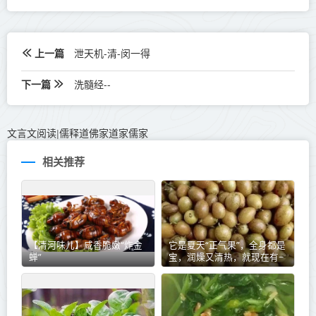
上一篇
泄天机-清-闵一得
下一篇
洗髓经--
文言文阅读
儒释道佛家道家儒家
|
相关推荐
【清河味儿】咸香脆嫩“炸金
它是夏天“正气果”，全身都是
蝉”
宝，润燥又清热，就现在有~