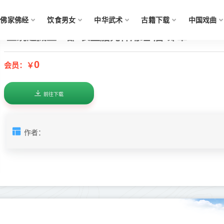
佛家佛经
饮食男女
中华武术
古籍下载
中国戏曲
正统道藏正一部-长生胎元神用经-唐-郎筆
0
会员：￥
前往下载
作者：