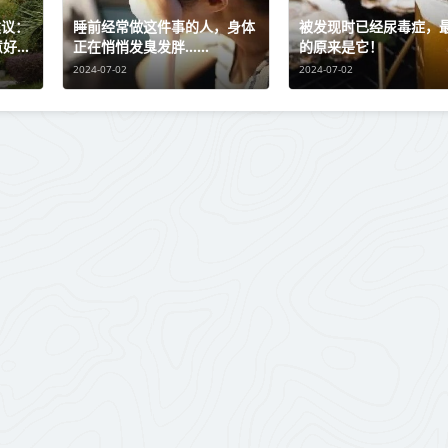
建议：
睡前经常做这件事的人，身体
被发现时已经尿毒症，
意好这
正在悄悄发臭发胖……
的原来是它！
2024-07-02
2024-07-02