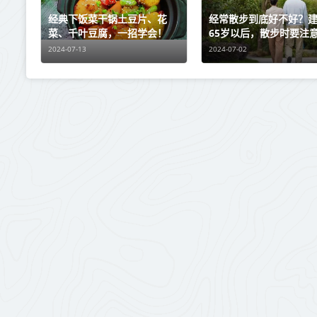
经典下饭菜干锅土豆片、花
经常散步到底好不好？
菜、千叶豆腐，一招学会！
65岁以后，散步时要注
4点
2024-07-13
2024-07-02