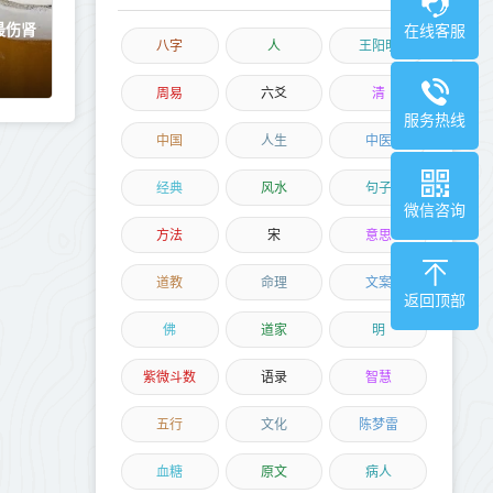
最伤肾
在线客服
八字
人
王阳明
周易
六爻
清
服务热线
中国
人生
中医
经典
风水
句子
微信咨询
方法
宋
意思
道教
命理
文案
返回顶部
佛
道家
明
紫微斗数
语录
智慧
五行
文化
陈梦雷
血糖
原文
病人