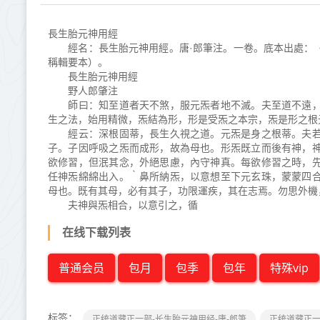
長生胎元神用經
經名：長生胎元神用經。唐·郎筆注。一卷。底本出處：《
稱輯要本）。
長生胎元神用經
野人郎肇注
師曰：知至道者天不煞，服元炁者地不滅。夫至道不遠，
生之法，始用精微，炁結為形，形是受炁之本宗，炁是形之根
經云：深根固蒂，長生久視之道。元炁是身之根蒂。夫若
子。子因呼吸之炁而成形，故為母也。形炁既立而後有神，
欲修習，但泯其念，外絕思慮，內守神真。每欲修習之時，
任神炁綿綿出入。｀鼻所納炁，以意想至下元玄珠，蒙蒙四
母也。既有其母，必有其子，功限運疾，其在志焉。勿思外機
夫神與炁相合，以意引之，循
在线下载列表
普通会员
包月
包季
包年
特殊vip
标签：
正统道藏正一部-长生胎元神用经-唐-郎筆
正统道藏正