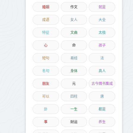
婚姻
作文
就是
成语
女人
大全
特征
文曲
太极
心
命
孩子
短句
易经
法
名句
身体
真人
朋友
元
古今图书集成
可以
四柱
唐
卦
一生
都是
事
财运
养生