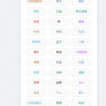
正统道藏洞神部
事件
糖尿
阴阳
口诀
梅花易数
历史
时
格局
作用
神煞
生活
预测学
孟子
八卦
图片
命运
七政四余
佛教
能量
代表
故事
分析
基础
世界
运势
古人
地支
个人
男人
正统道藏正一部
视频
知道