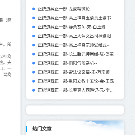
正统道藏正一部-龙虎精微论--
正统道藏正一部-高上神霄玉清真王紫书大法
冊（簡
正统道藏正一部-静余玄问-宋-白玉蟾
正统道藏正一部-高上大洞文昌司禄紫阳宝箓--
生。所
正统道藏正一部-高上神霄宗师受经式--
正统道藏正一部-长生胎元神用经-唐-郎筆
以神為
陰。夫
正统道藏正一部-雨阳气候亲机--
口，一
正统道藏正一部-雷法议玄篇-宋-万宗师
，習為
正统道藏正一部-重阳立教十五论-金-王矗
正统道藏正一部-长春真人西游记-元-李志常
热门文章