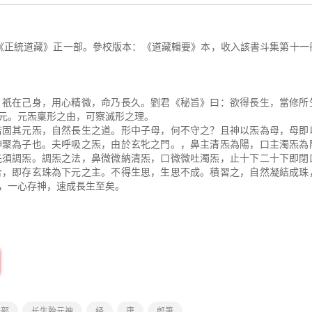
正統道藏》正一部。參校版本：《道藏輯要》本，收入該書斗集第十一
祇在己身，用心精微，命乃長久。劉君《秘旨》曰：欲得長生，當修所
元。元炁稟形之由，可察滅形之理。
固其元炁，自然長生之道。形中子母，何不守之？且神以炁為母，母即
神聚為子也。夫呼吸之炁，由於玄牝之門。，鼻主清炁為陽，口主濁炁為
先須調炁。調炁之法，鼻微微納清炁，口微微吐濁炁，止十下二十下即閉
合，即存玄珠為下元之主。不得生思，生思不成。積習之，自然凝結成珠
，一心存神，速成長生至矣。
一部
长生胎元神
经
唐
郎筆