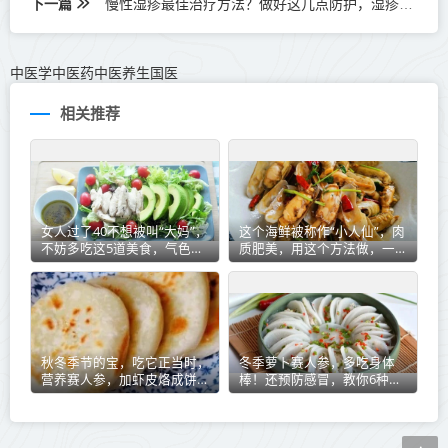
下一篇
慢性湿疹最佳治疗方法？做好这几点防护，湿疹连根拔起！
中医学中医药中医养生国医
相关推荐
女人过了40不想被叫“大妈”，
这个海鲜被称作“小人仙”，肉
不妨多吃这5道美食，气色好
质肥美，用这个方法做，一盘
皮肤好，显年轻！
不够吃
秋冬季节的宝，吃它正当时，
冬季萝卜赛人参，多吃身体
营养赛人参，加虾皮烙成饼，
棒！还预防感冒，教你6种超
馋得不行
好吃的做法