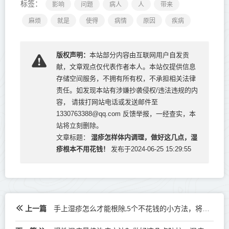
标签：
影响
问题
病人
人
带来
麻烦
就是
使得
病情
原因
疾病
版权声明：
本站部分内容由互联网用户自发贡
献，文章观点仅代表作者本人。本站仅提供信息
存储空间服务，不拥有所有权，不承担相关法律
责任。如发现本站有涉嫌抄袭侵权/违法违规的内
容， 请拨打网站电话或发送邮件至
1330763388@qq.com 反馈举报，一经查实，本
站将立刻删除。
湿疹怎样体内调理，做好这几点，湿
文章标题：
疹根本不用花钱！
发布于2024-06-25 15:29:55
上一篇
手上湿疹怎么才能根除,5个不花钱的小方法，将它连根拔起！