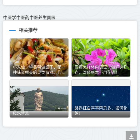
中医学中医药中医养生国医
相关推荐
小人仙，学名叫做蛏子，是一
湿疹怎样体内调理，做好这几
种味道鲜美的贝类海鲜。作为
点，湿疹根本不用花钱！
一名大厨，我可以为你分享一
些小人仙的烹饪技巧和食谱。
路遇红白喜事禁忌多，如何化
风水禁忌
煞！