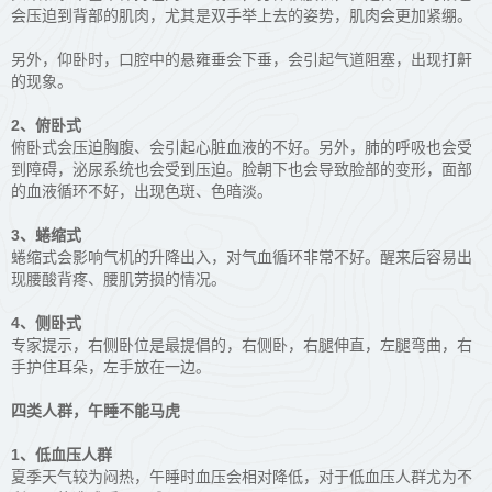
会压迫到背部的肌肉，尤其是双手举上去的姿势，肌肉会更加紧绷。
另外，仰卧时，口腔中的悬雍垂会下垂，会引起气道阻塞，出现打鼾
的现象。
2、俯卧式
俯卧式会压迫胸腹、会引起心脏血液的不好。另外，肺的呼吸也会受
到障碍，泌尿系统也会受到压迫。脸朝下也会导致脸部的变形，面部
的血液循环不好，出现色斑、色暗淡。
3、蜷缩式
蜷缩式会影响气机的升降出入，对气血循环非常不好。醒来后容易出
现腰酸背疼、腰肌劳损的情况。
4、侧卧式
专家提示，右侧卧位是最提倡的，右侧卧，右腿伸直，左腿弯曲，右
手护住耳朵，左手放在一边。
四类人群，午睡不能马虎
1、低血压人群
夏季天气较为闷热，午睡时血压会相对降低，对于低血压人群尤为不