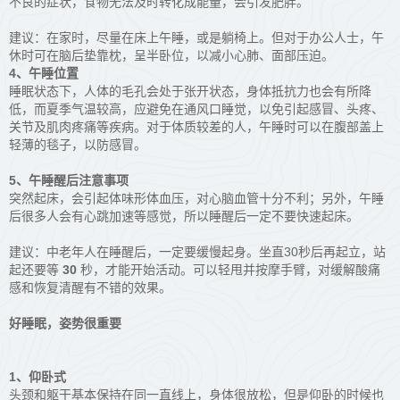
不良的症状，食物无法及时转化成能量，会引发肥胖。
建议：在家时，尽量在床上午睡，或是躺椅上。但对于办公人士，午
休时可在脑后垫靠枕，呈半卧位，以减小心肺、面部压迫。
4、午睡位置
睡眠状态下，人体的毛孔会处于张开状态，身体抵抗力也会有所降
低，而
夏季气温较高，
应避免在通风口睡觉，以免
引起感冒、头疼、
关节及肌肉疼痛等疾病
。对于体质较差的人，午睡时可以在腹部盖上
轻薄的毯子，以防感冒。
5、午睡醒后注意事项
突然起床，会引起体味形体血压，对心脑血管十分不利；另外，午睡
后很多人会有心跳加速等感觉，所以睡醒后一定不要快速起床。
建议：中老年人在睡醒后，一定要缓慢起身。坐直30秒后再起立，站
起还要等
30
秒，才能开始活动。可以轻甩并按摩手臂，对缓解酸痛
感和恢复清醒有不错的效果。
好睡眠，姿势很重要
1、仰卧式
头颈和躯干基本保持在同一直线上，身体很放松，但是仰卧的时候也