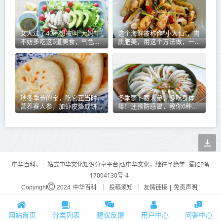
女人过了40不想被叫“大妈”，
这个海鲜被称作“小人仙”，肉
不妨多吃这5道美食，气色好
质肥美，用这个方法做，一盘
皮肤好，显年轻！
不够吃
秋冬季节的宝，吃它正当时，
冬季萝卜赛人参，多吃身体
营养赛人参，加虾皮烙成饼，
棒！还预防感冒，教你6种超
馋得不行
好吃的做法
蜀ICP备
中华百科，一站式中华文化知识分享平台|弘中华文化，继往圣绝学
17004130号-4
中华百科
投稿须知
友情链接
免责声明
Copyright
2024
｜
｜
|
网站首页
分类列表
建议反馈
用户中心
问答中心