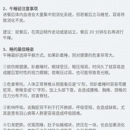
2、午睡前注意事项
进餐后体内血液会大量集中到消化系统，但若餐后立马睡觉，容易导
致消化不良。
建议：就餐后，在周边稍作走动或是站立，餐后 20 分钟左右再进行
午睡。
3、睡的最佳睡姿
午睡最好选择平躺方式。如果趴着睡，则对健康的危害非常大。
①损伤眼健康。趴着睡时，眼球受压，眼压增高，时间久了就容易造
成醒后暂时性的视力模糊；若眼压过高，也可能导致青光眼。
②危害脊柱。人体正常脊椎从侧面看应是“S”形，但趴着睡时容易弯腰
驼背，脊椎变成“C”字形，加上头部下靠，会造成腰椎、胸椎、颈椎的
压力分布不均，损害脊柱。
③影响呼吸。含胸驼背不利于打开肺部，呼吸受阻，会造成缺氧，尤
其是患有冠心病等人群更容易造成呼吸困难。
④引发肥胖。伏案而睡，肚子似蜷缩状，挤压在一块，也会加重消化