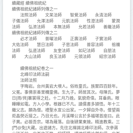
續藏經 續佛祖統紀
續佛祖統紀諸師列傳之一
法照法師 文杲法師 智覺法師 永清法師
子儀法師 允澤法師 元凱法師 性澄法師 蒙潤
法師 弘濟法師 本無法師 允若法師 善繼法師
續佛祖統紀諸師列傳之二
必才法師 普曜法師 正壽法師 子實法師
大佑法師 慧日法師 子思法師 普容法師 祖禰
法師 弘道法師 友奎法師 如玘法師 自朋法
師 大山法師 良玉法師 元領法師 紹宗法師
續佛祖統紀卷之一
北峰印法師法嗣
法師法照
字晦岩。台州黃岩大墺人。俗姓童氏。族聚四百餘年。
父冕。事佛崇善里穪童佛。生九子。師居其次。母陳氏。夢
日[雨/貝]褰裳得之妊。十二月乃娩。氣貌奇偉。耳垂肩。眼
瞱瞱如電。方入小學。根器已不凡。讀儒書多頴悟。年十三
繼父志。願為僧。禮聖水宣公出家。一夕歸自外寺。僧望兩
炬晶熒近接之。乃目光也。月溪暉公言於多福堪首座曰。此
子異。必振吾宗。堪為薙落。自後肄業東掖。精進教乘。三
[門@免]大藏。出遊諸方。先往北禪謁北峰印法師。次參蔣