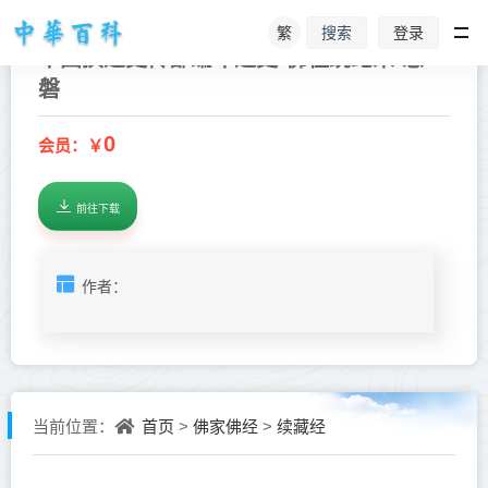
繁
登录
搜索
中国撰述史传部编年通史-佛祖统纪宋-志
磐
0
会员：￥
前往下载
作者：
首页
佛家佛经
续藏经
当前位置：
>
>