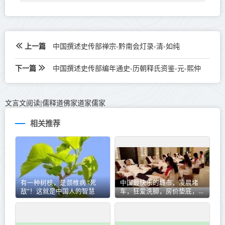
上一篇
中国撰述史传部禅宗-黔南会灯录-清-如纯
下一篇
中国撰述史传部编年通史-历朝释氏资鉴-元-熙仲
文言文阅读
儒释道佛家道家儒家
|
相关推荐
有一种树枝，是颈椎病 “死
中国最快乐的城市，凌晨堵
敌”！这就是中国人的智慧
车，狂爱洗脚，房价垫底，拒
绝“有钱人”，月薪5000活出
50000的快乐