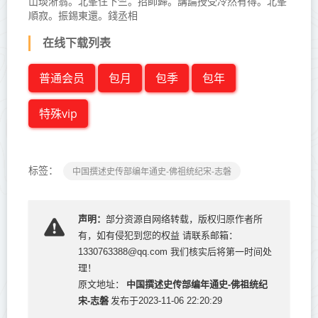
山琰淅翁。北峯住下竺。招師歸。講論授受冷然有得。北峯
順寂。振錫東還。錢丞相
在线下载列表
普通会员
包月
包季
包年
特殊vip
标签：
中国撰述史传部编年通史-佛祖统纪宋-志磐
声明：
部分资源自网络转载，版权归原作者所
有，如有侵犯到您的权益 请联系邮箱：
1330763388@qq.com 我们核实后将第一时间处
理！
中国撰述史传部编年通史-佛祖统纪
原文地址：
宋-志磐
发布于2023-11-06 22:20:29