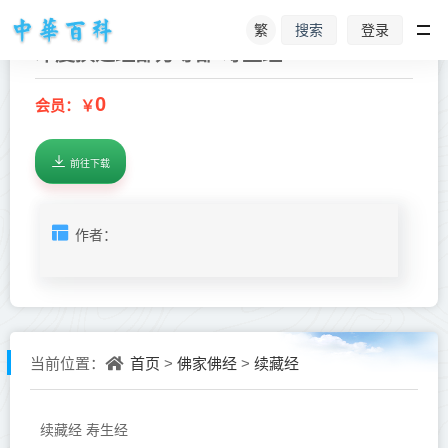
繁
登录
搜索
印度撰述经部方等部-寿生经--
0
会员：￥
前往下载
作者：
首页
佛家佛经
续藏经
当前位置：
>
>
续藏经 寿生经