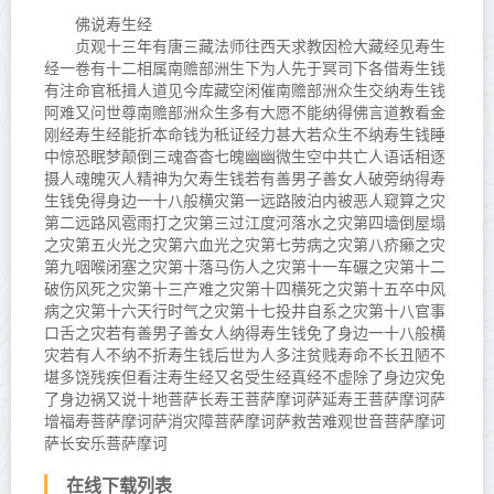
佛说寿生经
贞观十三年有唐三藏法师往西天求教因检大藏经见寿生
经一卷有十二相属南赡部洲生下为人先于冥司下各借寿生钱
有注命官秪揖人道见今库藏空闲催南赡部洲众生交纳寿生钱
阿难又问世尊南赡部洲众生多有大愿不能纳得佛言道教看金
刚经寿生经能折本命钱为秪证经力甚大若众生不纳寿生钱睡
中惊恐眠梦颠倒三魂杳杳七魄幽幽微生空中共亡人语话相逐
摄人魂魄灭人精神为欠寿生钱若有善男子善女人破旁纳得寿
生钱免得身边一十八般横灾第一远路陂泊内被恶人窥算之灾
第二远路风雹雨打之灾第三过江度河落水之灾第四墙倒屋塌
之灾第五火光之灾第六血光之灾第七劳病之灾第八疥癞之灾
第九咽喉闭塞之灾第十落马伤人之灾第十一车碾之灾第十二
破伤风死之灾第十三产难之灾第十四横死之灾第十五卒中风
病之灾第十六天行时气之灾第十七投井自系之灾第十八官事
口舌之灾若有善男子善女人纳得寿生钱免了身边一十八般横
灾若有人不纳不折寿生钱后世为人多注贫贱寿命不长丑陋不
堪多饶残疾但看注寿生经又名受生经真经不虚除了身边灾免
了身边祸又说十地菩萨长寿王菩萨摩诃萨延寿王菩萨摩诃萨
增福寿菩萨摩诃萨消灾障菩萨摩诃萨救苦难观世音菩萨摩诃
萨长安乐菩萨摩诃
在线下载列表