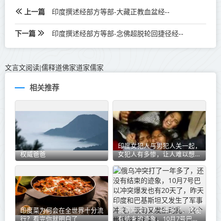
上一篇
印度撰述经部方等部-大藏正教血盆经--
下一篇
印度撰述经部方等部-念佛超脱轮回捷径经--
文言文阅读
儒释道佛家道家儒家
|
相关推荐
印度女犯人与男犯人关一起，
权威爸爸
女犯人有多惨，让人难以想
象！
印度菜为何会在全世界十分流
俄乌冲突打了一年多了，还没
行？看完你就明白了
有结束的迹象，10月7号巴以