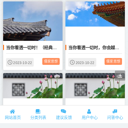
当你看透一切时！（经典感悟）
当你看透一切时，你会越来越顺
儒家思想
儒家思想
2023-10-22
2023-10-22
网站首页
分类列表
建议反馈
用户中心
问答中心
当你看透一切时……
当你看透一切时……