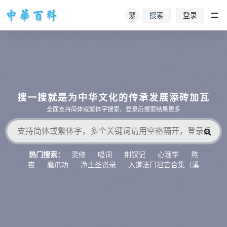
繁
登录
搜索
搜一搜就是为中华文化的传承发展添砖加瓦
全面支持简体或繁体字搜索、登录后搜索结果更多
灵修
唱词
荆钗记
心理学
熬
热门搜索：
夜
鹰爪功
净土圣贤录
入道法门坦言合集（溪
水听冬）