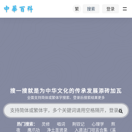
繁
登录
搜索
搜一搜就是为中华文化的传承发展添砖加瓦
全面支持简体或繁体字搜索、登录后搜索结果更多
灵修
唱词
荆钗记
心理学
熬
热门搜索：
夜
鹰爪功
净土圣贤录
入道法门坦言合集（溪