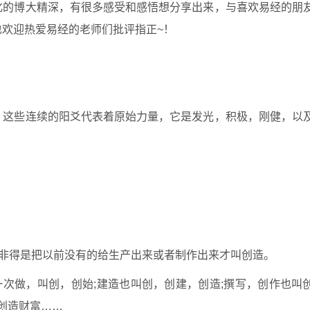
化的博大精深，有很多感受和感悟想分享出来，与喜欢易经的朋
也欢迎热爱易经的老师们批评指正
~
！
，这些连续的阳爻代表着原始力量，它是发光，积极，刚健，以
性非得是把以前没有的给生产出来或者制作出来才叫创造。
一次做，叫创，创始
;建造也叫创，创建，创造;撰写，创作也叫
创造财富……