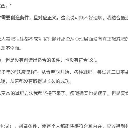
西。”
进”需要创造条件，且对应正义。
这么说可能不好理解，我结合最
数人减肥往往都不成功呢？抛开那些从心理层面没有真正想减肥
是却不全面。
，但是没有创造出适合的条件，也没有符合“义”。
我多年的“妖魔鬼怪”。从青春期开始，各种减肥，尝试过三日苹
说呢，从来都没有取得过长久的成功。
么变态的减肥方法我都坚持下来了。瘦呢确实也是瘦了，但是复
。
注
:
义），创造条件，使每个人都能获得符合其内在，应该得到