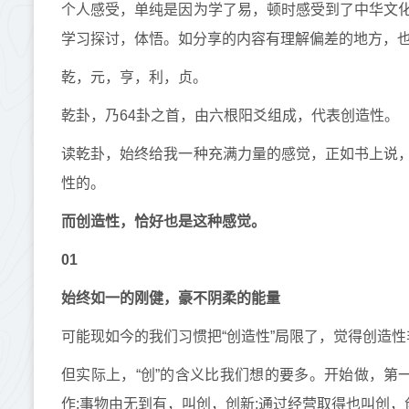
个人感受，单纯是因为学了易，顿时感受到了中华文
学习探讨，体悟。如分享的内容有理解偏差的地方，
乾，元，亨，利，贞。
乾卦，乃
64
卦之首，由六根阳爻组成，代表创造性。
读乾卦，始终给我一种充满力量的感觉，正如书上说
性的。
而创造性，恰好也是这种感觉。
01
始终如一的刚健，豪不阴柔的能量
可能现如今的我们习惯把“创造性”局限了，觉得创造
但实际上，“创”的含义比我们想的要多。开始做，第
作;事物由无到有，叫创，创新;
通过经营取得也叫创，