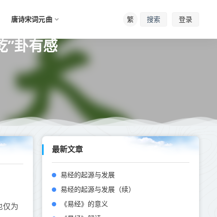
唐诗宋词元曲
繁
登录
搜索
乾”卦有感
最新文章
易经的起源与发展
易经的起源与发展（续）
《易经》的意义
也仅为