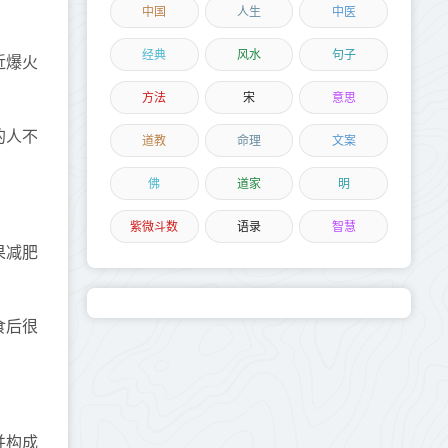
中国
人生
中医
经典
风水
句子
近爆火
方法
宋
意思
的人不
道教
命理
文案
佛
道家
明
紫微斗数
语录
智慧
果减肥
食后很
并构成