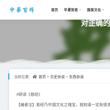
首页
华夏哲思
国医文化
对正确的
首页
文史杂谈
东西杂谈
当前位置：
>
>
#研读《易经》
【编者注】易经乃中国文化之瑰宝，我知道一定有很