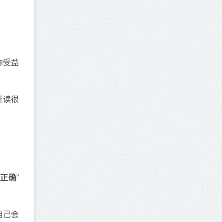
你受益
研读很
正确
”
自己会