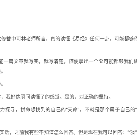
共修营中可林老师所言，真的读懂《易经》任何一卦，可能都够
能一篇文章就写完，就写清楚，随便拿出一个爻可能都够我们
读。
持
。
字，我好像瞬间读懂了的感觉。是的，对正确的坚持。
力探寻，拼命想找到的自己的“天命”，不就是那个属于自己的“
说实话，之前我有些不知道怎么回答。但是现在我可以回答：“你