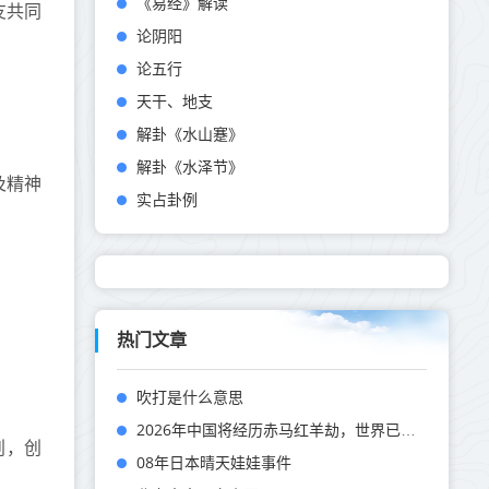
《易经》解读
友共同
论阴阳
论五行
天干、地支
解卦《水山蹇》
解卦《水泽节》
及精神
实占卦例
热门文章
吹打是什么意思
2026年中国将经历赤马红羊劫，世界已重启，预言家提前2天说中摩洛哥地震
创，创
08年日本晴天娃娃事件