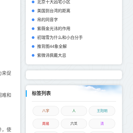
北京十大凶宅小区
美国到台湾的距离
帛的同音字
紫薇金光讳的作用
初瑞雪为什么和小白分手
推背图44象全解
紫微讳佩戴大忌
力来促
标签列表
困难和
八字
人
王阳明
周易
六爻
清
件，使