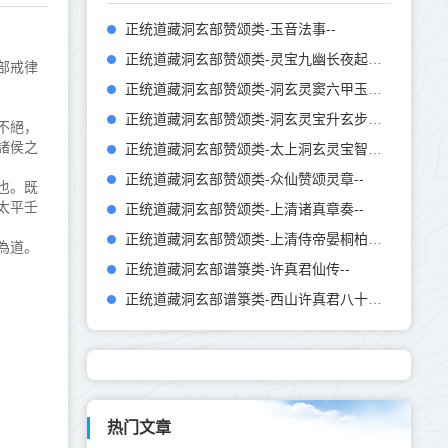
正统道藏洞玄部赞颂类-玉音法事--
正统道藏洞玄部赞颂类-灵宝九幽长夜起尸度亡玄章--
部戒律
正统道藏洞玄部赞颂类-洞玄灵窦六甲玉女上宫歌章--
正统道藏洞玄部赞颂类-洞玄灵宝升玄步虚章序疏--
不絕，
諸侯之
正统道藏洞玄部赞颂类-太上洞玄灵宝智慧礼赞--
正统道藏洞玄部赞颂类-众仙赞颂灵章--
也。既
太平壬
正统道藏洞玄部赞颂类-上清诸真章奏--
正统道藏洞玄部赞颂类-上清侍帝晏桐柏真人真图赞-唐-司马承祯
為道。
正统道藏洞玄部谱箓类-许真君仙传--
正统道藏洞玄部谱箓类-西山许真君八十五化录-宋-施岑
热门文章