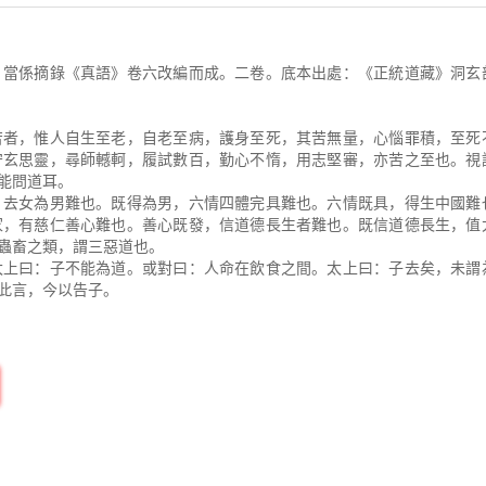
當係摘錄《真語》卷六改編而成。二卷。底本出處：《正統道藏》洞玄
者，惟人自生至老，自老至病，護身至死，其苦無量，心惱罪積，至死
守玄思靈，尋師轗軻，履試數百，勤心不惰，用志堅審，亦苦之至也。視
能問道耳。
去女為男難也。既得為男，六情四體完具難也。六情既具，得生中國難
家，有慈仁善心難也。善心既發，信道德長生者難也。既信道德長生，值
蟲畜之類，謂三惡道也。
上曰：子不能為道。或對曰：人命在飲食之間。太上曰：子去矣，未謂
此言，今以告子。