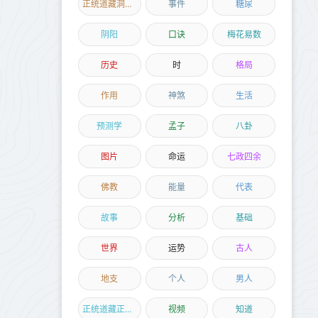
正统道藏洞神部
事件
糖尿
阴阳
口诀
梅花易数
历史
时
格局
作用
神煞
生活
预测学
孟子
八卦
图片
命运
七政四余
佛教
能量
代表
故事
分析
基础
世界
运势
古人
地支
个人
男人
正统道藏正一部
视频
知道