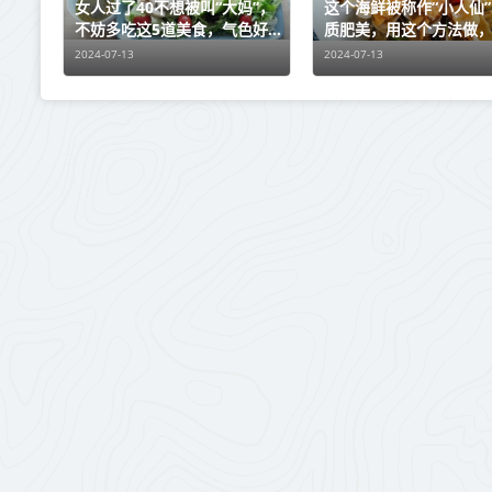
女人过了40不想被叫“大妈”，
这个海鲜被称作“小人仙
不妨多吃这5道美食，气色好
质肥美，用这个方法做
皮肤好，显年轻！
不够吃
2024-07-13
2024-07-13