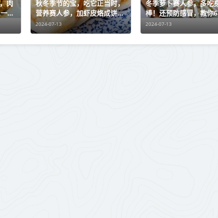
”，肉
秋冬季节的宝，吃它正当时，
冬季萝卜赛人参，多吃
，一盘
营养赛人参，加虾皮烙成饼，
棒！还预防感冒，教你6
馋得不行
好吃的做法
2024-07-13
2024-07-13