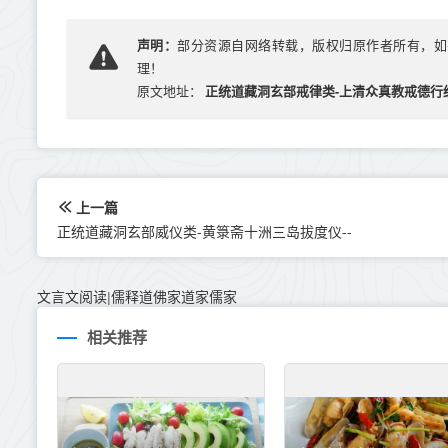
声明：
部分资源自网络转载，版权归原作者所有，如有侵犯
理！
正统道藏洞玄部戒律类-上清众真教戒德行经
原文地址：
上一篇
正统道藏洞玄部威仪类-黄箓斋十洲三岛拔度仪--
文言文阅读
儒释道佛家道家儒家
|
相关推荐