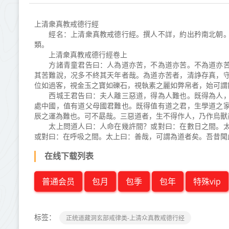
上清衆真教戒德行經
經名：上清衆真教戒德行經。撰人不詳，約出矜南北朝。
類。
上清衆真教戒德行經卷上
方諸青童君告曰：人為道亦苦，不為道亦苦。不為道亦苦
其苦難說，况多不終其天年者哉。為道亦苦者，清諍存真，
位如過客，視金玉之寶如礫石，視執素之麗如弊帛者，始可謂
西城王君告曰：夫人離三惡道，得為人難也。既得為人，
處中國，值有道父母國君難也。既得值有道之君，生學道之
辰之運為難也。可不勗哉。三惡道者，生不得作人，乃作烏獸
太上問道人曰：人命在幾許間？或對曰：在數日之間。太
或對曰：在呼吸之間。太上曰：善哉，可謂為道者矣。吾昔聞
在线下载列表
普通会员
包月
包季
包年
特殊vip
标签：
正统道藏洞玄部戒律类-上清众真教戒德行经