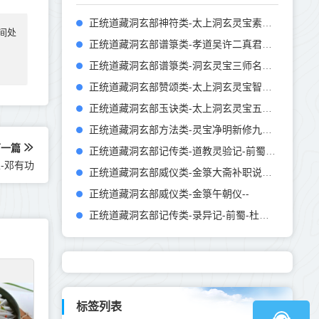
正统道藏洞玄部神符类-太上洞玄灵宝素灵真符-刘宋-陆修静
间处
正统道藏洞玄部谱箓类-孝道吴许二真君传--
正统道藏洞玄部谱箓类-洞玄灵宝三师名讳形状居观方所文-唐-张万福
正统道藏洞玄部赞颂类-太上洞玄灵宝智慧礼赞--
正统道藏洞玄部玉诀类-太上洞玄灵宝五帝醮祭招真玉诀-宋-张永先
正统道藏洞玄部方法类-灵宝净明新修九老神印伏魔秘法-宋-何守澄
下一篇
正统道藏洞玄部记传类-道教灵验记-前蜀-杜光庭
-邓有功
正统道藏洞玄部威仪类-金箓大斋补职说戒仪--
正统道藏洞玄部威仪类-金箓午朝仪--
正统道藏洞玄部记传类-录异记-前蜀-杜光庭
标签列表