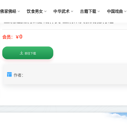
佛家佛经
饮食男女
中华武术
古籍下载
中国戏曲
正统道藏洞玄部戒律类-上清众真教戒德行经--
0
会员：￥
前往下载
作者：