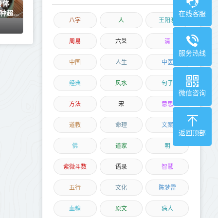
身体
种超
在线客服
八字
人
王阳明
周易
六爻
清
服务热线
中国
人生
中医
经典
风水
句子
微信咨询
方法
宋
意思
道教
命理
文案
返回顶部
佛
道家
明
紫微斗数
语录
智慧
五行
文化
陈梦雷
血糖
原文
病人