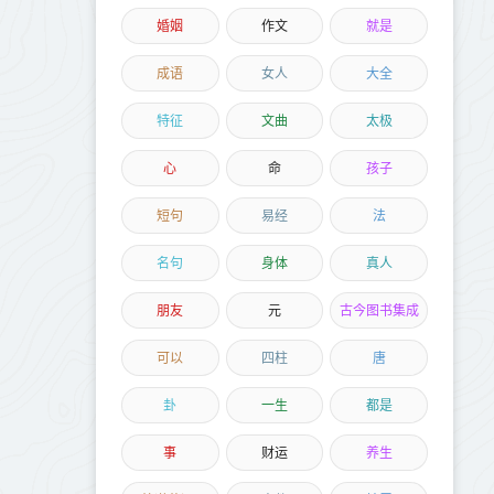
婚姻
作文
就是
成语
女人
大全
特征
文曲
太极
心
命
孩子
短句
易经
法
名句
身体
真人
朋友
元
古今图书集成
可以
四柱
唐
卦
一生
都是
事
财运
养生