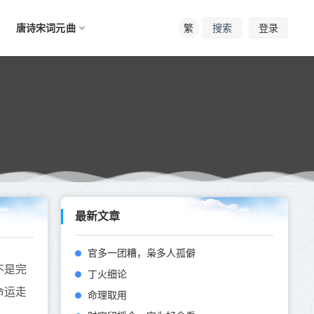
唐诗宋词元曲
繁
登录
搜索
最新文章
官多一团糟，枭多人孤僻
不是完
丁火细论
命运走
命理取用