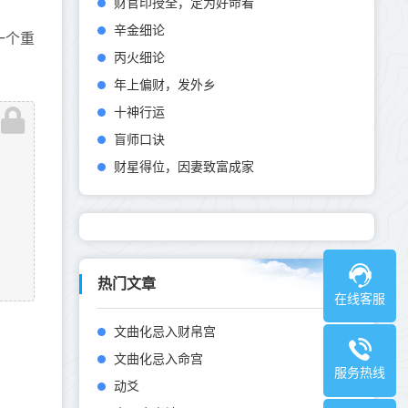
财官印授全，定为好命看
辛金细论
一个重
丙火细论
年上偏财，发外乡
十神行运
盲师口诀
财星得位，因妻致富成家
热门文章
在线客服
文曲化忌入财帛宫
文曲化忌入命宫
服务热线
动爻