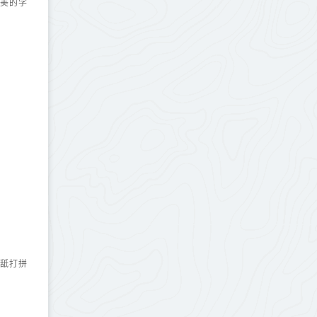
更美的学
舔舐打拼