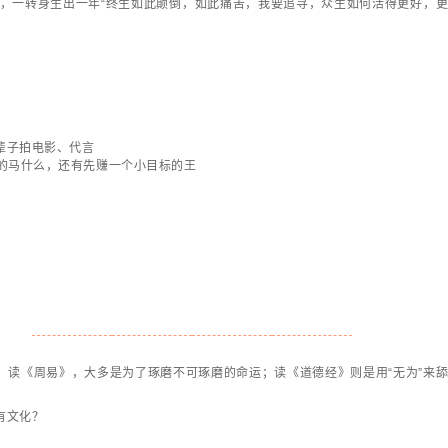
，一转身生出一年“终生如此颠倒，如此痛苦，我要追寻，众生如何活得更好，
辈子拍电影、代言
的马什么，还有先赚一个小目标的王
。
；读《周易》，大多是为了琢磨不可琢磨的命运；读《道德经》则是用“无为”来
有文化？