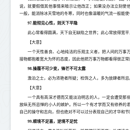
说，就要假借其他事情来暗示让他改正；如果没办法立刻使
一般，能消除冰天雪地的冬寒，同时也像温暖的气流一般能使
97.能彻见心性，则天下平隐
此心常看得圆满，天下自无缺陷之世界；此心常放得宽平
【大意】
一个天性善良、心地纯洁的乐观主义者，把人间的万事万
接物都抱着宽大为怀的态度，因此他把万事万物都看得很正常
98.操履不可少变，锋芒不可太露
澹泊之士，必为浓艳者所疑；检饰之人，多为放肆者所忌。
【大意】
一个具有高深才德而又能淡泊明志的人，一定会遭受那些
放纵无所忌惮的小人的嫉妒。所以一个有才学而又有修养的
自己的操守和志向，但也绝对不可以过分表现自己的才华和节
99.顺境不足喜，逆境不足忧