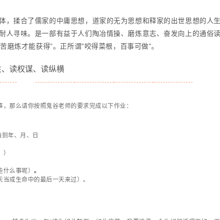
体，揉合了儒家的中庸思想，道家的无为思想和释家的出世思想的人
耐人寻味。是一部有益于人们陶冶情操、磨炼意志、奋发向上的通俗
苦磨炼才能获得”。正所谓”咬得菜根，百事可做”。
性、读权谋、读纵横
事，那么请你按照鬼谷老师的要求完成以下作业：
确到年、月、日
？）
些什么事呢）
。
天当成生命中的最后一天来过）。