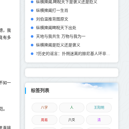
纵横捭阖,睥睨天下是褒义还是贬义
纵横捭阖打一生肖
刘伯温推背图原文
纵横捭阖睥睨天下出处
德，我
天地与我共生 万物与我为一
竟有多
纵横捭阖是贬义还是褒义
?历史的谣言：扑朔迷离的腓尼基人环非洲航行之旅
不如一
标签列表
八字
人
王阳明
范。
周易
六爻
清
思直接