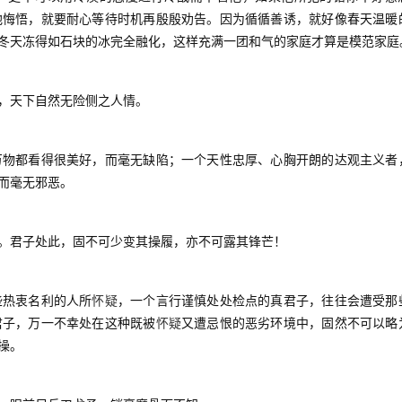
他悔悟，就要耐心等待时机再殷殷劝告。因为循循善诱，就好像春天温暖
冬天冻得如石块的冰完全融化，这样充满一团和气的家庭才算是模范家庭
，天下自然无险侧之人情。
物都看得很美好，而毫无缺陷；一个天性忠厚、心胸开朗的达观主义者
而毫无邪恶。
君子处此，固不可少变其操履，亦不可露其锋芒！
怀疑
热衷名利的人所
，一个言行谨慎处处检点的真君子，往往会遭受那
怀疑
君子，万一不幸处在这种既被
又遭忌恨的恶劣环境中，固然不可以略
操。