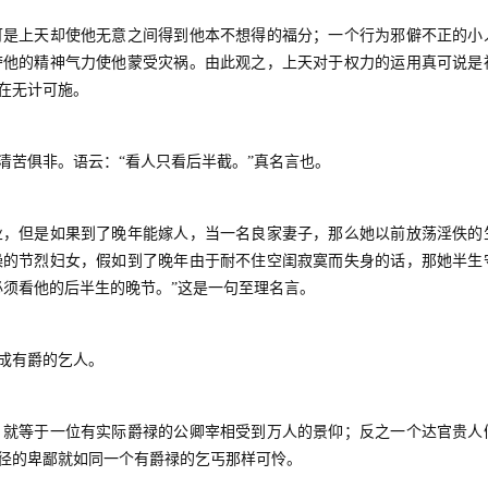
是上天却使他无意之间得到他本不想得的福分；一个行为邪僻不正的小
夺他的精神气力使他蒙受灾祸。由此观之，上天对于权力的运用真可说是
在无计可施。
苦俱非。语云：“看人只看后半截。”真名言也。
，但是如果到了晚年能嫁人，当一名良家妻子，那么她以前放荡淫佚的
操的节烈妇女，假如到了晚年由于耐不住空闺寂寞而失身的话，那她半生
必须看他的后半生的晚节。”这是一句至理名言。
成有爵的乞人。
就等于一位有实际爵禄的公卿宰相受到万人的景仰；反之一个达官贵人
径的卑鄙就如同一个有爵禄的乞丐那样可怜。