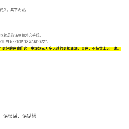
次伐兵，其下攻城。
。也就是靠谋略和外交手段。
家
们的专业就是“伐谋”和“伐交”。
了更好的在我们这一生短短三万多天过的更加潇洒、自在，不枉世上走一遭。
、读权谋、读纵横