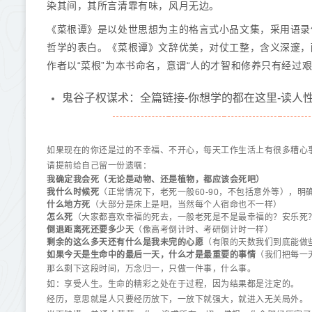
染其间，其所言清霏有味，风月无边。
《菜根谭》是以处世思想为主的格言式小品文集，采用语录
哲学的表白。《菜根谭》文辞优美，对仗工整，含义深邃，
作者以“菜根”为本书命名，意谓“人的才智和修养只有经过艰
鬼谷子权谋术：全篇链接-你想学的都在这里-读人
如果现在的你还是过的不幸福、不开心，每天工作生活上有很多糟心
请提前给自己留一份遗嘱：
我确定我会死（无论是动物、还是植物，都应该会死吧）
我什么时候死
（正常情况下，老死一般60-90，不包括意外等），明
什么地方死
（大部分是床上是吧，当然每个人宿命也不一样）
怎么死
（大家都喜欢幸福的死去，一般老死是不是最幸福的？安乐死
倒退距离死还要多少天
（像高考倒计时、考研倒计时一样）
剩余的这么多天还有什么是我未完的心愿
（有限的天数我们到底能做
如果今天是生命中的最后一天，什么才是最重要的事情
（我们把每一
那么剩下这段时间，万念归一，只做一件事，什么事。
如：享受人生。生命的精彩之处在于过程，因为结果都是注定的。
经历，意思就是人只要经历放下，一放下就强大，就进入无关局外。