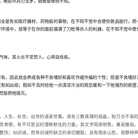
，眼前尽兵刃戈矛，销膏靡骨而不知。
全是有如医疗器材、药物般的事物，在不知不觉中会使你敦品励行，把
好环境中，就等于在你的面前摆满了刀枪等杀人的利器，在不知不觉中使
气味，其火炎不至焚人，心将自烁矣。
有，因此就会养成各种不良嗜好和喜欢作威作福的个性；但是不良嗜好
就有如凶焰；假如不及时给他一点清凉冷淡的观念缓和一下他强烈的欲望
焚般把他毁灭。
、人生、处世、出世的语录世集。具有三教真理的结晶，和万古不易
性育德，有不可思议的潜移默化的力量。其文字简炼明隽，兼采雅俗
整饬；似训诫，而有训诫所缺乏的亲切醒豁；且有雨余山色，夜静钟