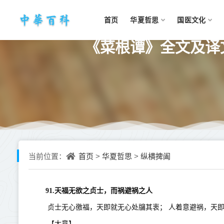
首页
华夏哲思
国医文化
《菜根谭》全文及译文
首页
华夏哲思
纵横捭阖
当前位置：
>
>
91.天福无欲之贞士，而祸避祸之人
贞士无心徼福，天即就无心处牖其衷；
人着意避祸，天
【大意】