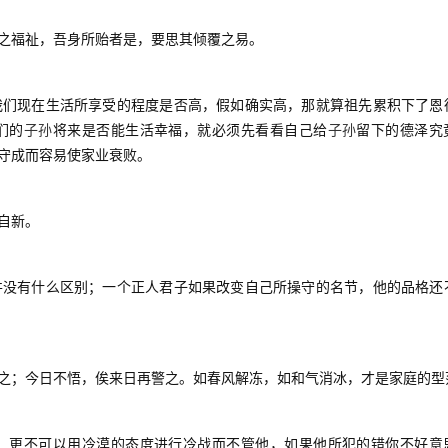
之福祉，吾身所贻者是，要思其倾覆之易。
们现在生活所享受的程度是否高，假如确实高，那就算祖先累积下了恩
子孙
子孙
们的
将来是否能生活幸福，就必须先看看自己给
留下的德泽究
守成而容易使家业衰败。
自新。
没有什么区别；一个正人君子如果改变自己所操守的名节，他的品格还
之；今日不悟，俟来日再警之。如春风解冻，如和气消冰，才是家庭的型
更不可以用冷漠的态度进行冷战而不管他，如果他所犯的错你不好意