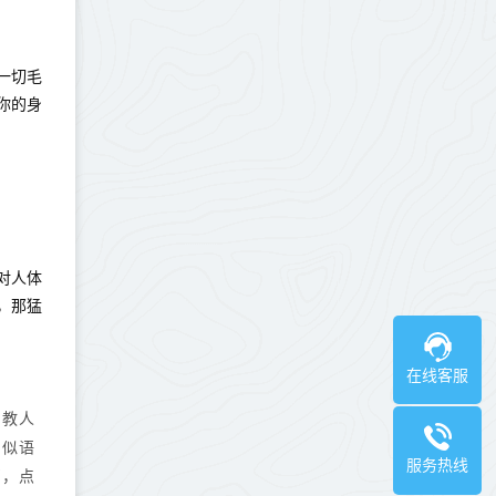
一切毛
你的身
对人体
，那猛
在线客服
的教人
。似语
服务热线
声，点