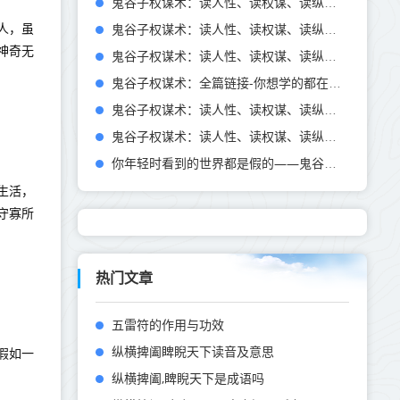
鬼谷子权谋术：读人性、读权谋、读纵横——持枢：养生之道
人，虽
鬼谷子权谋术：读人性、读权谋、读纵横——中经：观人术
神奇无
鬼谷子权谋术：读人性、读权谋、读纵横——中经：观人术
鬼谷子权谋术：全篇链接-你想学的都在这里-读人性、读权谋、读纵横
鬼谷子权谋术：读人性、读权谋、读纵横——从“技术、制度、文化”三个层面来透视人性
鬼谷子权谋术：读人性、读权谋、读纵横——活在底层的人该怎么翻身
你年轻时看到的世界都是假的——鬼谷子权谋术：读人性、读权谋、读纵横
生活，
守寡所
热门文章
五雷符的作用与功效
纵横捭阖睥睨天下读音及意思
假如一
纵横捭阖,睥睨天下是成语吗