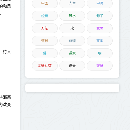
中国
人生
中医
的和风
。
经典
风水
句子
方法
宋
意思
道教
命理
文案
，待人
佛
道家
明
紫微斗数
语录
智慧
些邪恶
为改变