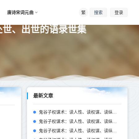
唐诗宋词元曲
繁
登录
搜索
、处世、出世的语录世集
最新文章
鬼谷子权谋术：读人性、读权谋、读纵横——决篇第十一
鬼谷子权谋术：读人性、读权谋、读纵横——符言第十二
鬼谷子权谋术：读人性、读权谋、读纵横——本经阴符七术