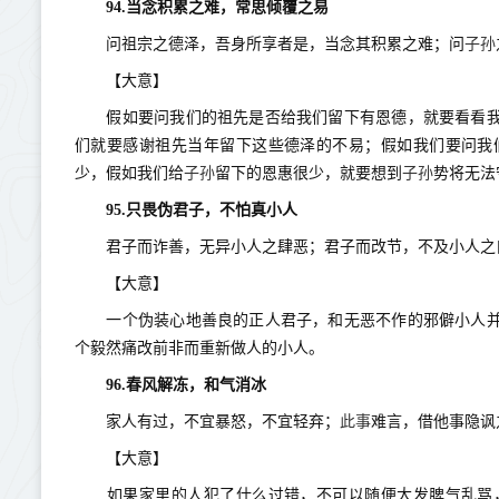
94.当念积累之难，常思倾覆之易
子孙
问祖宗之德泽，吾身所享者是，当念其积累之难；问
【大意】
假如要问我们的祖先是否给我们留下有恩德，就要看看我
们就要感谢祖先当年留下这些德泽的不易；假如我们要问我
子孙
子孙
少，假如我们给
留下的恩惠很少，就要想到
势将无法
95.只畏伪君子，不怕真小人
君子而诈善，无异小人之肆恶；君子而改节，不及小人之
【大意】
一个伪装心地善良的正人君子，和无恶不作的邪僻小人并
个毅然痛改前非而重新做人的小人。
96.春风解冻，和气消冰
此事
家人有过，不宜暴怒，不宜轻弃；
难言，借他事隐讽
【大意】
如果家里的人犯了什么过错，不可以随便大发脾气乱骂，