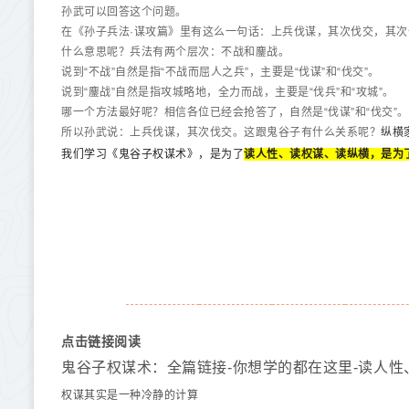
孙武可以回答这个问题。
在《孙子兵法·谋攻篇》里有这么一句话：上兵伐谋，其次伐交，其
什么意思呢？兵法有两个层次：不战和鏖战。
说到“不战”自然是指“不战而屈人之兵”，主要是“伐谋”和“伐交”。
说到“鏖战”自然是指攻城略地，全力而战，主要是“伐兵”和“攻城”。
哪一个方法最好呢？相信各位已经会抢答了，自然是“伐谋”和“伐交”
纵横
所以孙武说：上兵伐谋，其次伐交。这跟鬼谷子有什么关系呢？
我们学习《鬼谷子权谋术》，是为了
读人性、读权谋、读纵横，是为
点击链接阅读
鬼谷子权谋术：全篇链接-你想学的都在这里-读人性
权谋其实是一种冷静的计算