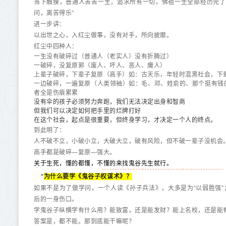
当下触摸，普通人苦苦一生，追求所有一切，佛祖一生全部经历完了
问，离苦得乐”
进一步讲：
以出世之心，入红尘做事，没有对手，所向披靡。
红尘中四种人：
一生没有破碎过（普通人（老实人）没有折腾过）
一破碎，没复原郭（废人、坏人、恶人、魔人
）
上辈子破碎，下辈子复原（高手）如：古天乐，年轻时混黑社会，下
一边破碎，一遍复原（人类领袖）如：毛、邓、姓俞的、那个挺有钱
者全是伤痕累累
努力
没有伞的孩子必须
奔跑，我们无法决定出身和智商
但我们可以决定如何把手里的烂牌打好
在这个社会，起点是很重要，但终身学习，才决定一个人的终点。
到此明了：
人不破不立，小破小立，大破大立，破有风险，但不破一辈子没机会
高手都是破碎—复原—强大。
关于生死，懂的都懂，不懂的来找鬼谷先生就行。
“
为什么要学《鬼谷子权谋术》？
如果不是为了做学问，一个人读《孙子兵法》，大多是为“以弱胜强”
后的一身伤口。
学鬼谷子纵横学有什么用？能致富，还是能发财？能上名校，还是能
答案是，都不能。那到底能干嘛呢？