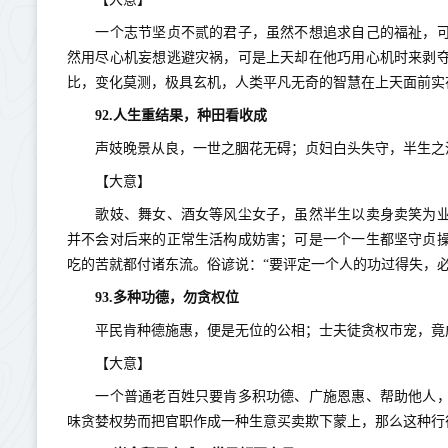
一个志节坚贞不贰的君子，虽然不想追求自己的福祉，可
然用尽心机妄想逃避灾祸，可是上天却在他巧用心机时来剥
比，变化莫测，极具玄机，人类平凡无奇的智慧在上天面前实
92.人生重结果，种田看收成
声妓晚景从良，一世之胭花无碍；贞妇白头失守，半生之清
【大意】
歌妓、舞女、酒女等风尘女子，虽然半生以卖身卖笑为业
并不会对后来的正常生活构成妨害；可是一个一生都坚守贞
吃的苦就都付诸东流。俗谚说：“要评定一个人的功过得失，
93.多种功德，勿贪权位
平民肯种德施惠，便是无位的公相；士夫徒贪权市宠，竟
【大意】
一个普通老百姓只要肯多积功德、广施恩惠、帮助他人，
味贪婪权势而把官职作成一种生意买卖欺下蒙上，那么这种行