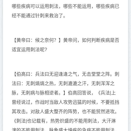
哪些疾病可以运用刺法，哪些不能运用，哪些疾病已
经不能通过针刺来救治了。
【黄帝曰：候之奈何？】
黄帝问，如何判断疾病是否
适宜运用刺法呢?
【伯高曰：兵法曰无迎逢逢之气，无击堂堂之阵。刺
法曰：无刺熇熇之热，无刺漉漉之汗，无刺浑浑之
脉，无刺病与脉相逆者。】
伯高回答说，《兵法|上
曾经说过，作战时当敌人攻势迅猛的时候，不要抵挡
其攻击。对敌人盛大整齐的阵势，也不能贸然进攻。
《刺法|也记载有，热势炽盛的不能用刺法，大汗淋
漓的不能用刺法，脉象盛大燥疾的急病不能用刺法，