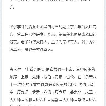
岁。
老子李耳
的启蒙老师是商纣王时期主掌礼乐的大臣
商
容
，第二任老师是
本元
真人，第三任老师是太乙山的
紫真
。老子为博大真人，庄子为南华真人，列子为冲
虚真人，鬼谷子玄微真人。
古人讲：“十道九医”。医道根源于上帝，其中传承的
顺序：上帝→先师→岐伯→黄帝→雷公。在《黄帝八
十一难经|的序文中透露医道传承的谱序
：岐伯→黄
帝→历九师→伊尹→商汤→历六师→姜太公→文王→
历九师→医和→历六师→扁鹊→历九师→华佗→历六