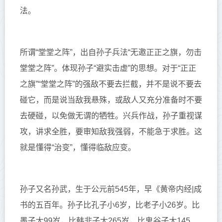
法。
所谓“堂堂之阵”，
出自孙子兵法“
无邀正正之旗，勿击
堂堂之阵”。
体现孙子“避实击虚”的思想。对于“正正
之旗”“堂堂之阵”的强敌不要去拦截，并不是说不要去
碰它，而是说当敌我悬殊，或敌人又充分准备时不要
去硬碰，以免做无谓的牺牲。兴兵作战，孙子重视谋
攻，讲求全胜，要审知敌我强弱，不能急于求胜。这
就是懂得“治变”，懂得临敌应变。
孙子又名孙武，生于公元前545年，早《黄帝内经|成
书的五百年。孙子比孔子小6岁，比老子小26岁。比
墨子大99岁，比韩非子大265岁，比鬼谷子大145