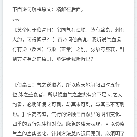
下面逐句解释原文
：
精解在后面。
???
【黄帝问于伯高曰：余闻气有逆顺，脉有盛衰，刺有
大约，可得闻乎？ 】
黄帝问伯高说，我听说气血运
行有逆（反常）与顺（正常）之别，脉象有盛衰，针
刺方法有总的原则，能讲给我听听吗?
【伯高曰：气之逆顺者，所以应天地阴阳四时五行
也;脉之盛衰者，所以候血气之虚实有余不足;刺之大
约者，必明知病之可刺，与其未可刺，与其已不可刺
也。】
伯高答道，气行的逆顺与自然界的阴阳变化、
四季的五行规律相对应。脉象的盛衰表现，可以诊察
气血的虚实变化。针刺方法总的运用原则，必须明了