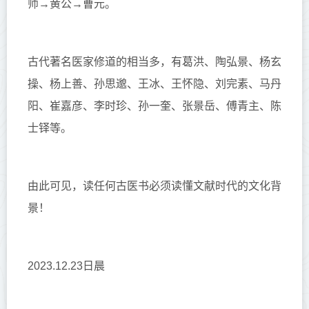
师→黄公→曹元。
古代著名医家修道的相当多，有
葛洪、陶弘景、杨玄
操、杨上善、孙思邈、王冰、王怀隐、刘完素、马丹
阳、崔嘉彦、李时珍、孙一奎、张景岳、傅青主、陈
士铎
等。
由此可见，读任何古医书必须读懂文献时代的文化背
景！
2023.12.23日晨