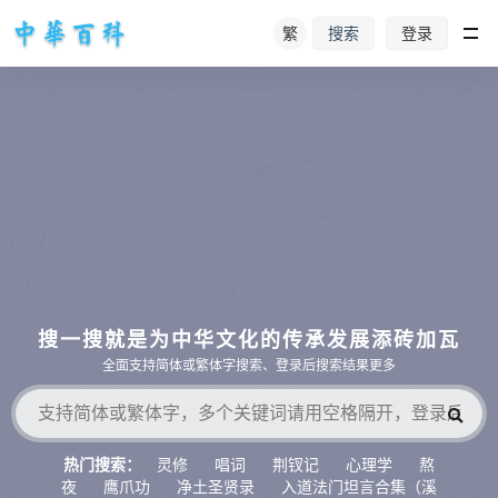
繁
登录
搜索
搜一搜就是为中华文化的传承发展添砖加瓦
全面支持简体或繁体字搜索、登录后搜索结果更多
灵修
唱词
荆钗记
心理学
熬
热门搜索：
夜
鹰爪功
净土圣贤录
入道法门坦言合集（溪