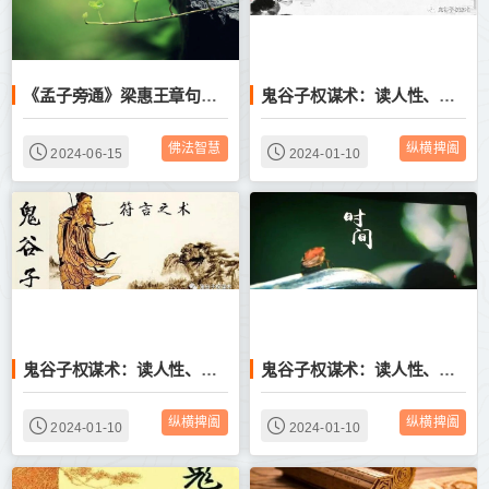
《孟子旁通》梁惠王章句下（35） ┇ 仁义的实质与权谋
鬼谷子权谋术：读人性、读权谋、读纵横——决篇第十一
佛法智慧
纵横捭阖
2024-06-15
2024-01-10
鬼谷子权谋术：读人性、读权谋、读纵横——符言第十二
鬼谷子权谋术：读人性、读权谋、读纵横——持枢：养生之道
纵横捭阖
纵横捭阖
2024-01-10
2024-01-10