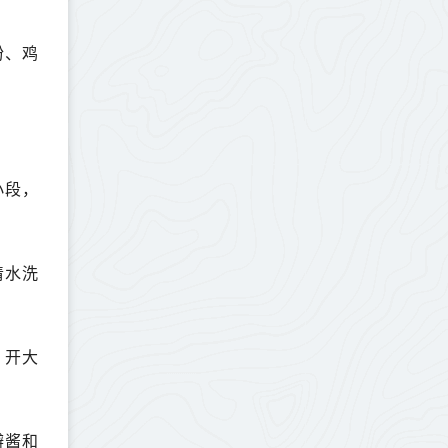
粉、鸡
小段，
清水洗
，开大
瓣酱和