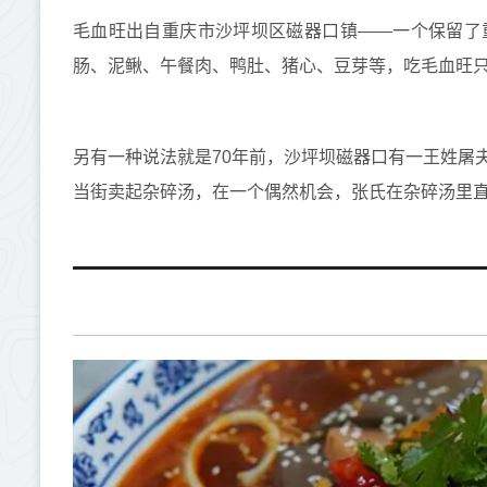
毛血旺出自重庆市沙坪坝区磁器口镇——一个保留了
肠、泥鳅、午餐肉、鸭肚、猪心、豆芽等，吃毛血旺
另有一种说法就是70年前，沙坪坝磁器口有一王姓屠
当街卖起杂碎汤，在一个偶然机会，张氏在杂碎汤里