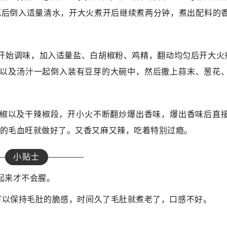
死后倒入适量清水，开大火煮开后继续煮两分钟，煮出配料的
开始调味，加入适量盐、白胡椒粉、鸡精，翻动均匀后开大火
材以及汤汁一起倒入装有豆芽的大碗中，然后撒上蒜末、葱花
花椒以及干辣椒段，开小火不断翻炒爆出香味，爆出香味后直
的毛血旺就做好了。又香又麻又辣，吃着特别过瘾。
小贴士
起来才不会腥。
样可以保持毛肚的脆感，时间久了毛肚就煮老了，口感不好。