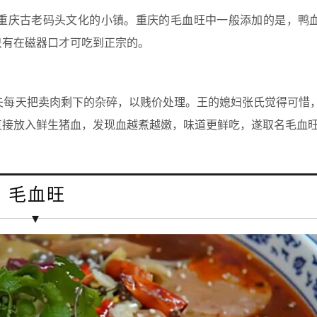
重庆古老码头文化的小镇。重庆的毛血旺中一般添加的是，鸭
只有在磁器口才可吃到正宗的。
夫每天把卖肉剩下的杂碎，以贱价处理。王的媳妇张氏觉得可惜
直接放入鲜生猪血，发现血越煮越嫩，味道更鲜吃，遂取名毛血
毛血旺