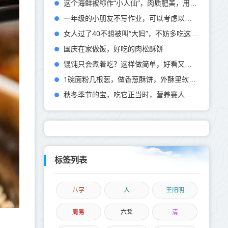
这个海鲜被称作“小人仙”，肉质肥美，用这个方法做，一盘不够吃
一年级的小朋友不写作业，可以考虑以下几点
女人过了40不想被叫“大妈”，不妨多吃这5道美食，气色好皮肤好，显年轻！
国庆在家做饭，好吃的肉松酥饼
馄饨只会煮着吃？这样做简单，好看又好吃！
1碗面粉几根葱，做香葱酥饼，外酥里软，咬一口直掉渣！
秋冬季节的宝，吃它正当时，营养赛人参，加虾皮烙成饼，馋得不行
标签列表
八字
人
王阳明
周易
六爻
清