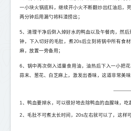
一小块火锅底料，继续开小火不断翻炒出红油后，
两分钟后用漏勺将料渣捞出；
5、清理干净后倒入焯好水的鸭血以及午餐肉，然后
钟，下入切好的毛肚，煮20s后立刻将锅中所有食
麻，放置一旁备用；
6、锅中再次倒入适量食用油，油热后下入一小把
蒜末、葱花、白芝麻上，激发出香味，这道非常美味
1、鸭血要焯水，可以很好地去除鸭血的血腥味，吃
2、毛肚不可煮太长时间，20s左右就可以了，这