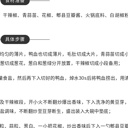
食材准备
、干辣椒、青蒜苗、花椒、郫县豆瓣酱、火锅底料、白胡椒
具体步骤
小均匀的薄片，鸭血也切成薄片，毛肚切成大片，青蒜苗切成
葱切成葱花，葱白和葱绿分开放置，干辣椒切成小段备用；
量食盐，然后再下入切好的鸭血，焯水30s后将鸭血捞出，用
以及干辣椒段，开小火不断翻炒爆出香味，下入洗净的黄豆芽
盐调味，不断翻炒至豆芽断生，盛出装入大碗中垫底；
姜粒、蒜粒、葱白、一小把花椒，炒出香味后下入一勺郫县豆