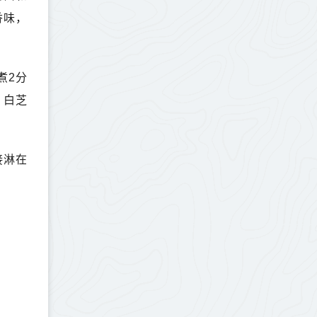
香味，
煮2分
、白芝
接淋在