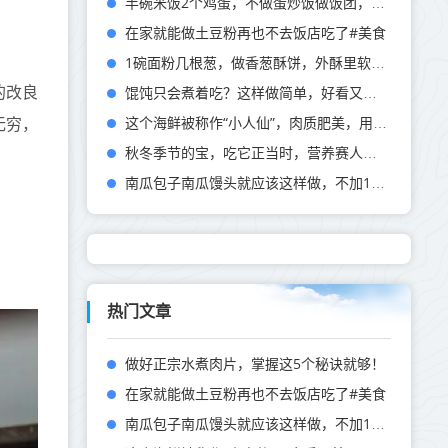
半碗米饭2个鸡蛋，不做蛋炒饭做饭团，孩子每次都吃不够！
在家就能做土豆粉再也不去饭店吃了#美食
1碗面粉几根葱，做香葱酥饼，外酥里软，咬一口直掉渣！
的改良
馄饨只会煮着吃？这样做简单，好看又好吃！
这个海鲜被称作“小人仙”，肉质肥美，用这个方法做，一盘不够吃
无穷，
秋冬季节的宝，吃它正当时，营养赛人参，加虾皮烙成饼，馋得不行
南瓜包子南瓜馒头就应该这样做，不加1滴水和泡打粉，松软又营养
热门文章
做好正宗水煮肉片，掌握这5个秘诀就够！
在家就能做土豆粉再也不去饭店吃了#美食
南瓜包子南瓜馒头就应该这样做，不加1滴水和泡打粉，松软又营养