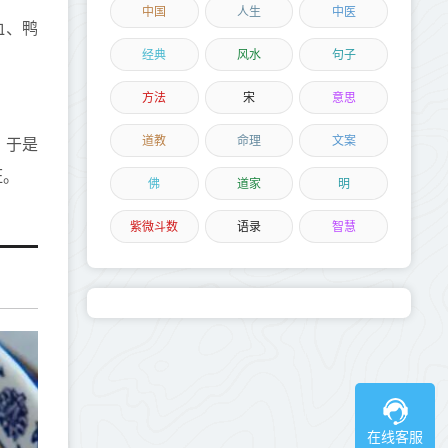
中国
人生
中医
血、鸭
经典
风水
句子
方法
宋
意思
道教
命理
文案
，于是
旺。
佛
道家
明
紫微斗数
语录
智慧
在线客服