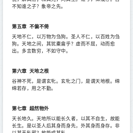
不知谁之子？象帝之先。
第五章
不偏不倚
天地不仁，以万物为刍狗。圣人不仁，以百姓为刍
狗。天地之间，其犹橐龠乎？虚而不屈，动而愈
出。多言数穷，不如守中。
第六章
天地之根
谷神不死，是谓玄牝。玄牝之门，是谓天地根。绵
绵若存，用之不勤。
第七章
超然物外
天长地久。天地所以能长久者，以其不自生，故能
长生。是以圣人后其身而身先，外其身而身存。非
以其无私邪？故能成其私。