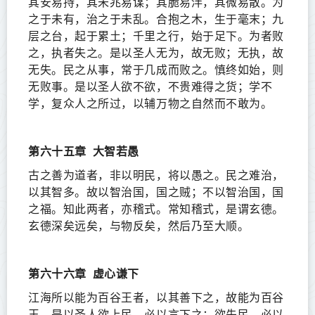
其安易持，其未兆易谋；其脆易泮，其微易散。为
之于未有，治之于未乱。合抱之木，生于毫末；九
层之台，起于累土；千里之行，始于足下。为者败
之，执者失之。是以圣人无为，故无败；无执，故
无失。民之从事，常于几成而败之。慎终如始，则
无败事。是以圣人欲不欲，不贵难得之货；学不
学，复众人之所过，以辅万物之自然而不敢为。
第六十五章
大智若愚
古之善为道者，非以明民，将以愚之。民之难治，
以其智多。故以智治国，国之贼；不以智治国，国
之福。知此两者，亦稽式。常知稽式，是谓玄德。
玄德深矣远矣，与物反矣，然后乃至大顺。
第六十六章
虚心谦下
江海所以能为百谷王者，以其善下之，故能为百谷
王。是以圣人欲上民，必以言下之；欲先民，必以