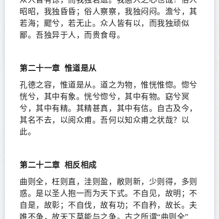
昭昭，我独昏昏；俗人察察，我独闷闷。澹兮，其
若海；飂兮，若无止。众人皆有以，而我独顽似
鄙。吾独异于人，而贵食母。
第二十一章
惟道是从
孔德之容，惟道是从。道之为物，惟恍惟惚。惚兮
恍兮，其中有象。恍兮惚兮，其中有物。窈兮冥
兮，其中有精。其精甚真，其中有信。自古及今，
其名不去，以阅众甫。吾何以知众甫之状哉？以
此。
第二十二章
相反相成
曲则全，枉则直，洼则盈，敝则新，少则得，多则
惑。是以圣人抱一而为天下式。不自见，故明；不
自是，故彰；不自伐，故有功；不自矜，故长。夫
唯不争，故天下莫能与之争。古之所谓“曲则全”