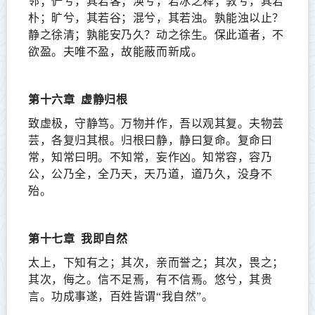
邻；俨兮，其若客；涣兮，若冰之释；敦兮，其若
朴；旷兮，其若谷；混兮，其若浊。孰能浊以止？
静之徐清；孰能安乃久？动之徐生。保此道者，不
欲盈。夫唯不盈，故能蔽而新成。
第十六章
虚静归根
致虚极，守静笃。万物并作，吾以观其复。夫物芸
芸，各复归其根。归根曰静，静曰复命。复命曰
常，知常曰明。不知常，妄作凶。知常容，容乃
公，公乃全，全乃天，天乃道，道乃久，没身不
殆。
第十七章
我即自然
太上，下知有之；其次，亲而誉之；其次，畏之；
其次，侮之。信不足焉，有不信焉。悠兮，其贵
言。功成事遂，百姓皆谓“我自然”。