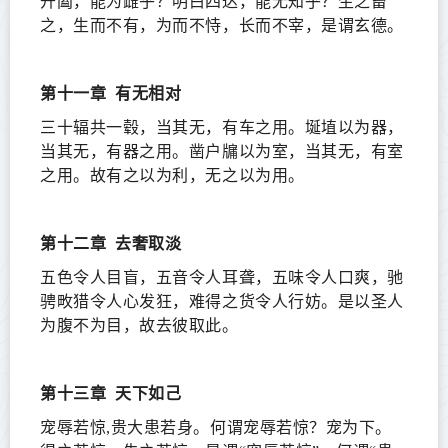
开阖，能为雌乎？明白四达，能无知乎？生之畜
之，生而不有，为而不恃，长而不宰，是谓玄德。
第十一章
有无相对
三十辐共一毂，当其无，有车之用。埏埴以为器，
当其无，有器之用。凿户牖以为室，当其无，有室
之用。故有之以为利，无之以为用。
第十二章
去奢取淡
五色令人目盲，五音令人耳聋，五味令人口爽，驰
骋畋猎令人心发狂，难得之货令人行妨。是以圣人
为腹不为目，故去彼取此。
第十三章
天下如己
宠辱若惊,贵大患若身。何谓宠辱若惊？宠为下。