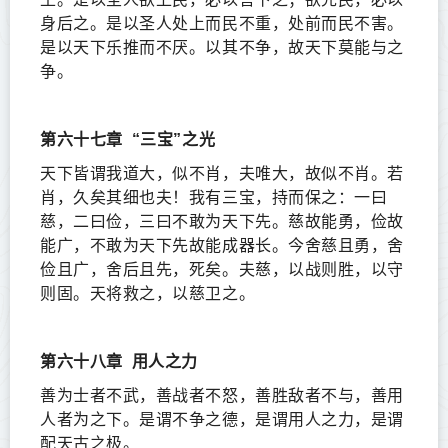
身后之。是以圣人处上而民不重，处前而民不害。
是以天下乐推而不厌。以其不争，故天下莫能与之
争。
第六十七章
“三宝”之光
天下皆谓我道大，似不肖，夫唯大，故似不肖。若
肖，久矣其细也夫！我有三宝，持而保之：一曰
慈，二曰俭，三曰不敢为天下先。慈故能勇，俭故
能广，不敢为天下先故能成器长。今舍慈且勇，舍
俭且广，舍后且先，死矣。夫慈，以战则胜，以守
则固。天将救之，以慈卫之。
第六十八章
用人之力
善为士者不武，善战者不怒，善胜敌者不与，善用
人者为之下。是谓不争之德，是谓用人之力，是谓
配天古之极。