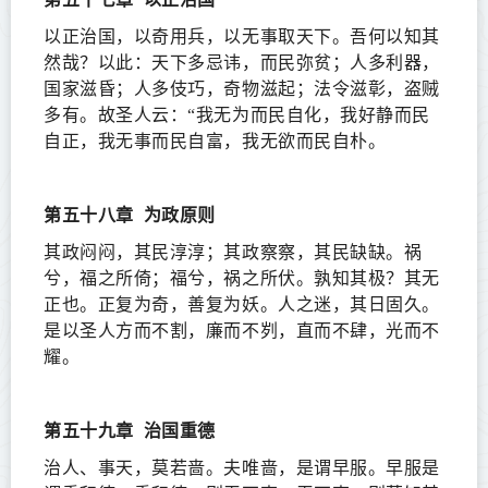
以正治国，以奇用兵，以无事取天下。吾何以知其
然哉？以此：天下多忌讳，而民弥贫；人多利器，
国家滋昏；人多伎巧，奇物滋起；法令滋彰，盗贼
多有。故圣人云：“我无为而民自化，我好静而民
自正，我无事而民自富，我无欲而民自朴。
第五十八章
为政原则
其政闷闷，其民淳淳；其政察察，其民缺缺。祸
兮，福之所倚；福兮，祸之所伏。孰知其极？其无
正也。正复为奇，善复为妖。人之迷，其日固久。
是以圣人方而不割，廉而不刿，直而不肆，光而不
耀。
第五十九章
治国重德
治人、事天，莫若啬。夫唯啬，是谓早服。早服是