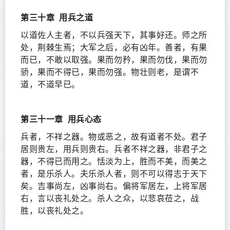
第三十章
用兵之道
以道佐人主者，不以兵强天下，其事好还。师之所
处，荆棘生焉；大军之后，必有凶年。善者，有果
而已，不敢以取强。果而勿矜，果而勿伐，果而勿
骄，果而不得已，果而勿强。物壮则老，是谓不
道，不道早已。
第三十一章
用兵心态
兵者，不祥之器。物或恶之，故有道者不处。君子
居则贵左，用兵则贵右。兵者不祥之器，非君子之
器，不得已而用之。恬淡为上，胜而不美，而美之
者，是乐杀人。夫乐杀人者，则不可以得志于天下
矣。吉事尚左，凶事尚右。偏将军居左，上将军居
右，言以丧礼处之。杀人之众，以悲哀莅之，战
胜，以丧礼处之。