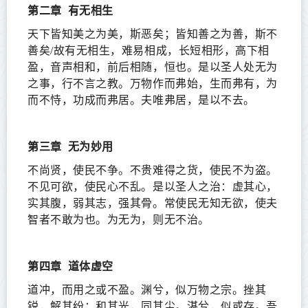
第二章
有无相生
天下皆知美之为美，斯恶矣；皆知善之为善，斯不
善矣/故有无相生，难易相成，长短相形，高下相
盈，音声相和，前后相随，恒也。是以圣人处无为
之事，行不言之教。万物作而弗始，生而弗有，为
而不恃，功成而弗居。夫唯弗居，是以不去。
第三章
无为妙用
不尚贤，使民不争。不贵难得之货，使民不为盗。
不见可欲，使民心不乱。是以圣人之治：虚其心，
实其腹，弱其志，强其骨。常使民无知无欲，使夫
智者不敢为也。为无为，则无不治。
第四章
道体虚空
道冲，而用之或不盈。渊兮，似万物之宗。挫其
锐，解其纷；和其光，同其尘。湛兮，似或存。吾