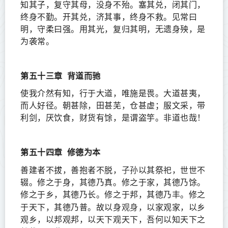
知其子，复守其母，没身不殆。塞其兑，闭其门，
终身不勤。开其兑，济其事，终身不救。见常曰
明，守柔曰强。用其光，复归其明，无遗身殃，是
为袭常。
第五十三章
背道而驰
使我介然有知，行于大道，唯施是畏。大道甚夷，
而人好径。朝甚除，田甚芜，仓甚虚；服文采，带
利剑，厌饮食，财货有馀，是谓盗竽。非道也哉！
第五十四章
修德为本
子孙
善建者不拔，善抱者不脱，
以其祭祀，世世不
辍。修之于身，其德乃真。修之于家，其德乃馀。
修之于乡，其德乃长。修之于邦，其德乃丰。修之
观身
于天下，其德乃普。故以身
，以家观家，以乡
观乡，以邦观邦，以天下观天下，吾何以知天下之