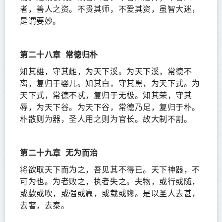
者，善人之资。不贵其师，不爱其资，虽智大迷，
是谓要妙。
第二十八章
常德归朴
知其雄，守其雌，为天下溪。为天下溪，常德不
离，复归于婴儿。知其白，守其黑，为天下式。为
天下式，常德不忒，复归于无极。知其荣，守其
辱，为天下谷。为天下谷，常德乃足，复归于朴。
朴散则为器，圣人用之则为官长。故大制不割。
第二十九章
无为而治
将欲取天下而为之，吾见其不得已。天下神器，不
可为也。为者败之，执者失之。夫物，或行或随，
或歔或吹，或强或羸，或载或隳。是以圣人去甚，
去奢，去泰。