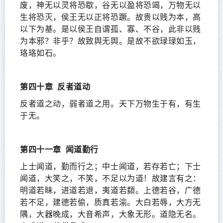
废，神无以灵将恐歇，谷无以盈将恐竭，万物无以
生将恐灭，侯王无以正将恐蹶。故贵以贱为本，高
以下为基。是以侯王自谓孤、寡、不谷，此非以贱
为本邪？非乎？故致舆无舆。是故不欲琭琭如玉，
珞珞如石。
第四十章
反者道动
反者道之动，弱者道之用。天下万物生于有，有生
于无。
第四十一章
闻道勤行
上士闻道，勤而行之；中士闻道，若存若亡；下士
闻道，大笑之，不笑，不足以为道！故建言有之：
明道若昧，进道若退，夷道若纇。上德若谷，广德
若不足，建德若偷，质真若渝。大白若辱，大方无
隅，大器晚成，大音希声，大象无形。道隐无名。