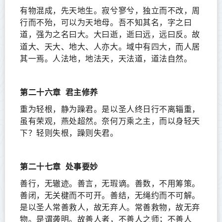
有物混成，先天地生。寂兮寥兮，独立而不改，周
行而不殆，可以为天地母。吾不知其名，字之曰
道，强为之名曰大。大曰逝，逝曰远，远曰反。故
四大
道大、天大、地大、人亦大。域中有
，而人居
其一焉。人法地，地法天，天法道，道法自然。
第二十六章
君主修养
重为轻根，静为躁君。是以圣人终日行不离辎重，
虽有荣观，燕处超然。奈何万乘之主，而以身轻天
下？轻则失根，躁则失君。
第二十七章
处事要妙
善行，无辙迹。善言，无瑕谪。善数，不用筹策。
善闭，无关楗而不可开。善结，无绳约而不可解。
是以圣人常善救人，故无弃人。常善救物，故无弃
物。是谓袭明。故善人者，不善人之师；不善人