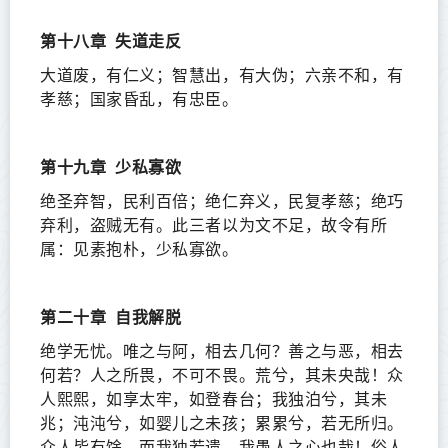
第十八章
失道走反
大道废，有仁义；智慧出，有大伪；六亲不和，有
孝慈；国家昏乱，有忠臣。
第十九章
少私寡欲
绝圣弃智，民利百倍；绝仁弃义，民复孝慈；绝巧
弃利，盗贼无有。此三者以为文不足，故令有所
属：见素抱朴，少私寡欲。
第二十章
自我解脱
绝学无忧。唯之与阿，相去几何？善之与恶，相去
何若？人之所畏，不可不畏。荒兮，其未央哉！众
人熙熙，如享太牢，如登春台；我独泊兮，其未
兆；沌沌兮，如婴儿之未孩；累累兮，若无所归。
众人皆有馀，而我独若遗。我愚人之心也哉！俗人