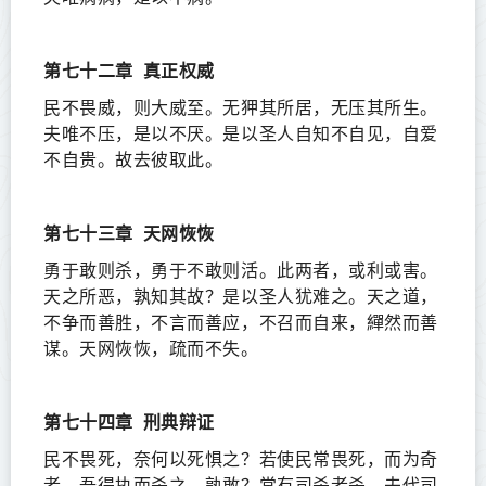
第七十二章
真正权威
民不畏威，则大威至。无狎其所居，无压其所生。
夫唯不压，是以不厌。是以圣人自知不自见，自爱
不自贵。故去彼取此。
第七十三章
天网恢恢
勇于敢则杀，勇于不敢则活。此两者，或利或害。
天之所恶，孰知其故？是以圣人犹难之。天之道，
不争而善胜，不言而善应，不召而自来，繟然而善
谋。天网恢恢，疏而不失。
第七十四章
刑典辩证
民不畏死，奈何以死惧之？若使民常畏死，而为奇
者，吾得执而杀之，孰敢？常有司杀者杀，夫代司