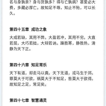
名与身孰亲？身与货孰多？得与亡孰病？甚爱必大
费，多藏必厚亡。故知足不辱，知止不殆，可以长
久。
第四十五章
成功之象
大成若缺，其用不弊。大盈若冲，其用不穷。大直
若屈，大巧若拙，大辩若讷。躁胜寒，静胜热，清
静为天下正。
第四十六章
知足常乐
天下有道，却走马以粪。天下无道，戎马生于郊。
罪莫大于可欲，祸莫大于不知足，咎莫大于欲得。
故知足之足，常足矣。
第四十七章
智慧通灵