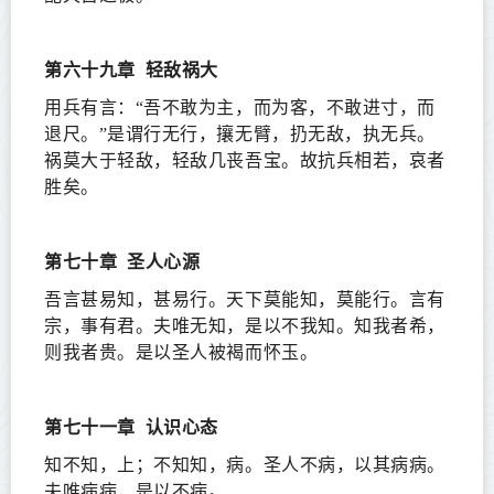
第六十九章
轻敌祸大
用兵有言：“吾不敢为主，而为客，不敢进寸，而
退尺。”是谓行无行，攘无臂，扔无敌，执无兵。
祸莫大于轻敌，轻敌几丧吾宝。故抗兵相若，哀者
胜矣。
第七十章
圣人心源
吾言甚易知，甚易行。天下莫能知，莫能行。言有
宗，事有君。夫唯无知，是以不我知。知我者希，
则我者贵。是以圣人被褐而怀玉。
第七十一章
认识心态
知不知，上；不知知，病。圣人不病，以其病病。
夫唯病病，是以不病。