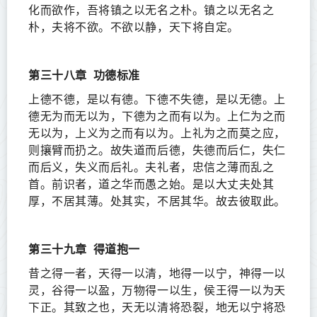
化而欲作，吾将镇之以无名之朴。镇之以无名之
朴，夫将不欲。不欲以静，天下将自定。
第三十八章
功德标准
上德不德，是以有德。下德不失德，是以无德。上
德无为而无以为，下德为之而有以为。上仁为之而
无以为，上义为之而有以为。上礼为之而莫之应，
则攘臂而扔之。故失道而后德，失德而后仁，失仁
而后义，失义而后礼。夫礼者，忠信之薄而乱之
首。前识者，道之华而愚之始。是以大丈夫处其
厚，不居其薄。处其实，不居其华。故去彼取此。
第三十九章
得道抱一
昔之得一者，天得一以清，地得一以宁，神得一以
灵，谷得一以盈，万物得一以生，侯王得一以为天
下正。其致之也，天无以清将恐裂，地无以宁将恐