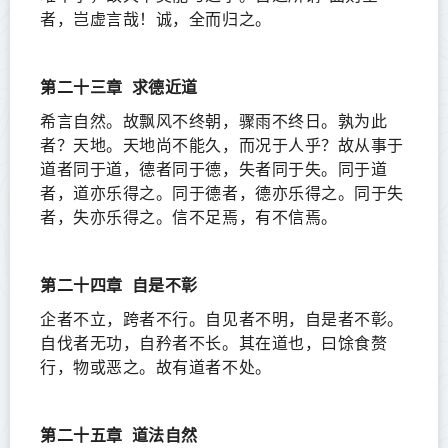
者，岂虚言哉！诚，全而归之。
第二十三章
求德近道
希言自然。故飘风不终朝，骤雨不终日。孰为此
者？天地。天地尚不能久，而况于人乎？故从事于
道者同于道，德者同于德，失者同于失。同于道
者，道亦乐得之。同于德者，德亦乐得之。同于失
者，失亦乐得之。信不足焉，有不信焉。
第二十四章
自是不彰
企者不立，跨者不行。自见者不明，自是者不彰。
自伐者无功，自矜者不长。其在道也，曰馀食赘
行，物或恶之。故有道者不处。
第二十五章
道法自然