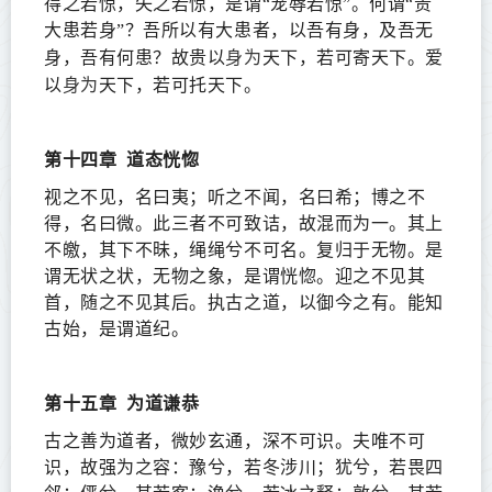
得之若惊，失之若惊，是谓“宠辱若惊”。何谓“贵
大患若身”？吾所以有大患者，以吾有身，及吾无
身为
身，吾有何患？故贵以
天下，若可寄天下。爱
身为
以
天下，若可托天下。
第十四章
道态恍惚
视之不见，名曰夷；听之不闻，名曰希；博之不
得，名曰微。此三者不可致诘，故混而为一。其上
不皦，其下不昧，绳绳兮不可名。复归于无物。是
谓无状之状，无物之象，是谓恍惚。迎之不见其
首，随之不见其后。执古之道，以御今之有。能知
古始，是谓道纪。
第十五章
为道谦恭
古之善为道者，微妙玄通，深不可识。夫唯不可
识，故强为之容：豫兮，若冬涉川；犹兮，若畏四