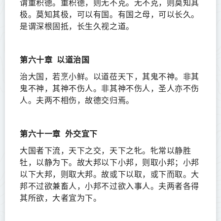
谓重积德。重积德，则无不克。无不克，则莫知其
极。莫知其极，可以有国。有国之母，可以长久。
是谓深根固抵，长生久视之道。
第六十章
以道治国
治大国，若烹小鲜。以道莅天下，其鬼不神。非其
鬼不神，其神不伤人。非其神不伤人，圣人亦不伤
人。夫两不相伤，故德交归焉。
第六十一章
外交宜下
大国者下流，天下之交，天下之牝。牝常以静胜
牡，以静为下。故大邦以下小邦，则取小邦；小邦
以下大邦，则取大邦。故或下以取，或下而取。大
邦不过欲兼畜人，小邦不过欲入事人。夫两者各得
其所欲，大者宜为下。