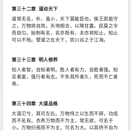
第三十二章
道动天下
道常无名，朴，虽小，天下莫能臣也。侯王若能守
之，万物将自宾。天地相合，以降甘露，民莫之令
而自匀。始制有名，名亦既有，夫亦将知止，知止
可以不殆。譬道之在天下，犹川谷之于江海。
第三十三章
明人修养
知人者智，自知者明。胜人者有力，自胜者强。知
足者富，强行者有志。不失其所者久，死而不亡者
寿。
第三十四章
大道品格
大道氾兮，其可左右。万物恃之以生而不辞，功成
而不名有。衣养万物而不为主，常无欲，可名于
小。万物归焉而不为主，可名为大。以其终不自为