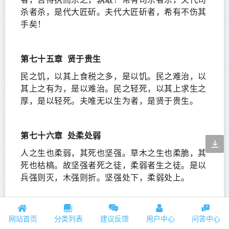
杀者杀，是代大匠斫。夫代大匠斫者，希有不伤其
手矣！
第七十五章
贤于贵生
民之饥，以其上食税之多，是以饥。民之难治，以
其上之有为，是以难治。民之轻死，以其上求生之
厚，是以轻死。夫唯无以生为者，是贤于贵生。
第七十六章
处柔处弱
人之生也柔弱，其死也坚强。草木之生也柔脆，其
死也枯槁。故坚强者死之徒，柔弱者生之徒。是以
兵强则灭，木强则折。坚强处下，柔弱处上。
第七十七章
天道人道
网站首页
分类列表
建议反馈
用户中心
问答中心