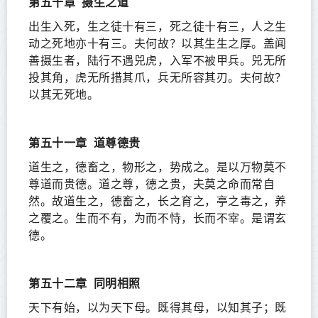
第五十章
摄生之道
出生入死，生之徒十有三，死之徒十有三，人之生
动之死地亦十有三。夫何故？以其生生之厚。盖闻
善摄生者，陆行不遇兕虎，入军不被甲兵。兕无所
投其角，虎无所措其爪，兵无所容其刃。夫何故？
以其无死地。
第五十一章
道尊德贵
道生之，德畜之，物形之，势成之。是以万物莫不
尊道而贵德。道之尊，德之贵，夫莫之命而常自
然。故道生之，德畜之，长之育之，亭之毒之，养
之覆之。生而不有，为而不恃，长而不宰。是谓玄
德。
第五十二章
同明相照
天下有始，以为天下母。既得其母，以知其子；既