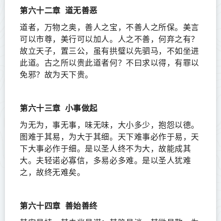
第六十二章
道无善恶
道者，万物之奥，善人之宝，不善人之所保。美言
可以市尊，美行可以加人。人之不善，何弃之有？
故立天子，置三公，虽有拱璧以先驷马，不如坐进
此道。古之所以贵此道者何？不曰求以得，有罪以
免邪？故为天下贵。
第六十三章
小事做起
为无为，事无事，味无味，大小多少，抱怨以德。
图难于其易，为大于其细。天下难事必作于易，天
下大事必作于细。是以圣人终不为大，故能成其
大。夫轻诺必寡信，多易必多难。是以圣人犹难
之，故终无难矣。
第六十四章
善始善终