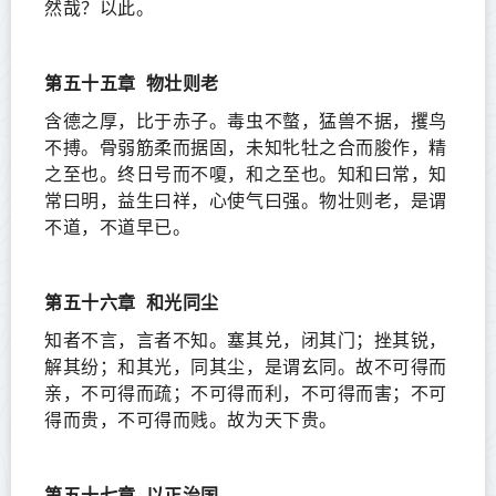
然哉？以此。
第五十五章
物壮则老
含德之厚，比于赤子。毒虫不螫，猛兽不据，攫鸟
不搏。骨弱筋柔而据固，未知牝牡之合而脧作，精
之至也。终日号而不嗄，和之至也。知和曰常，知
常曰明，益生曰祥，心使气曰强。物壮则老，是谓
不道，不道早已。
第五十六章
和光同尘
知者不言，言者不知。塞其兑，闭其门；挫其锐，
解其纷；和其光，同其尘，是谓玄同。故不可得而
亲，不可得而疏；不可得而利，不可得而害；不可
得而贵，不可得而贱。故为天下贵。
第五十七章
以正治国