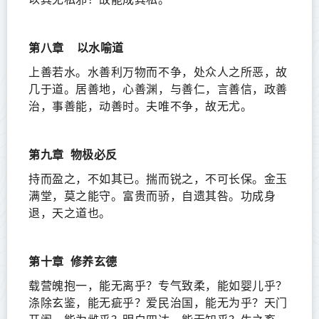
第八章
以水喻道
上善若水。水善利万物而不争，处众人之所恶，故
几于道。居善地，心善渊，与善仁，言善信，政善
治，事善能，动善时。夫唯不争，故无尤。
第九章
物极必反
持而盈之，不如其已。揣而锐之，不可长保。金玉
满堂，莫之能守。富贵而骄，自遗其咎。功成身
退，天之道也。
第十章
修养玄德
载营魄抱一，能无离乎？专气致柔，能如婴儿乎？
涤除玄鉴，能无疵乎？爱民治国，能无为乎？天门